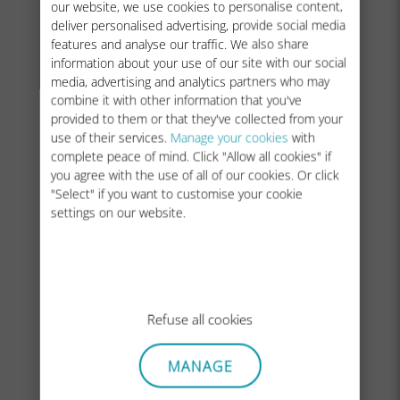
our website, we use cookies to personalise content,
NB: Manuel seçimden sonra bile hala ağ çubukları
deliver personalised advertising, provide social media
görüntülenmiyorsa, lütfen daha fazla yardım için
Müşteri
features and analyse our traffic. We also share
Desteğimizle
iletişime geçin ve
ICCID
‘yi sağlayın.
information about your use of our site with our social
media, advertising and analytics partners who may
combine it with other information that you've
provided to them or that they've collected from your
use of their services.
Manage your cookies
with
complete peace of mind. Click "Allow all cookies" if
you agree with the use of all of our cookies. Or click
"Select" if you want to customise your cookie
settings on our website.
Refuse all cookies
MANAGE