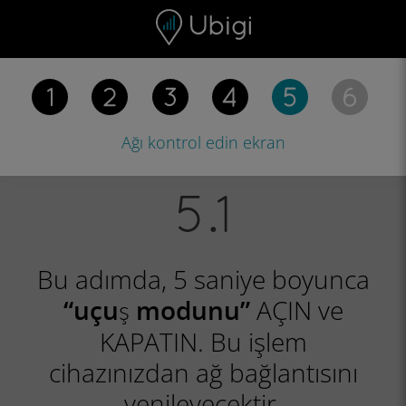
Skip to content
İçerik
Gezinme çubuğu
Alt bilgi
Ağı kontrol edin
ekran
Bu adımda, 5 saniye boyunca
AÇIN ve
“uçuş modunu”
KAPATIN. Bu işlem
cihazınızdan ağ bağlantısını
yenileyecektir.