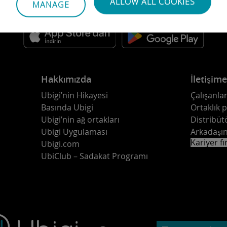
ALLOW ALL COOKIES
MANAGE
Uygulamamızı indirin
Hakkımızda
İletişim
Ubigi’nin Hikayesi
Çalışanlar
Basında Ubigi
Ortaklık 
Ubigi’nin ağ ortakları
Distribüt
Ubigi Uygulaması
Arkadaşın
Kariyer fı
Ubigi.com
UbiClub – Sadakat Programı