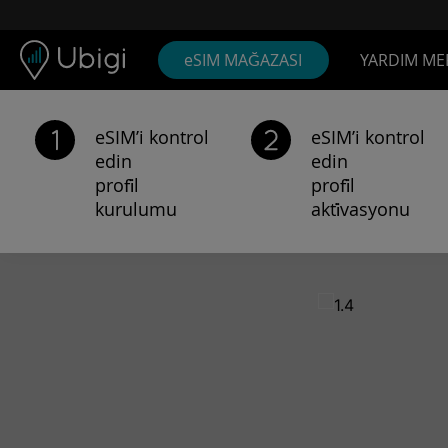
Skip to content
İçerik
Gezinme çubuğu
Alt bilgi
eSIM MAĞAZASI
YARDIM ME
eSIM’i kontrol
eSIM’i kontrol
edin
edin
profi̇l
profi̇l
kurulumu
akti̇vasyonu