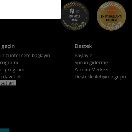
e geçin
Destek
ınızı internete bağlayın
Başlayın
programı
Sorun giderme
ör programı
Yardım Merkezi
ı davet et
Destekle iletişime geçin
rsatları