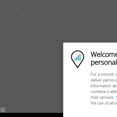
Welcome!
Ubigi logo
personal
For a smooth a
deliver persona
information ab
combine it with
their services.
the use of all 