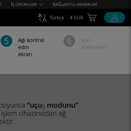
I
İŞ ORTAKLARI
BAĞLANTILI ARABALAR
Cart Ubigi
Türkçe
€ EUR
Ağı kontrol
Son
edin
kontroller!
ekran
 boyunca
“uçuş modunu”
işlem cihazınızdan ağ
ektir.