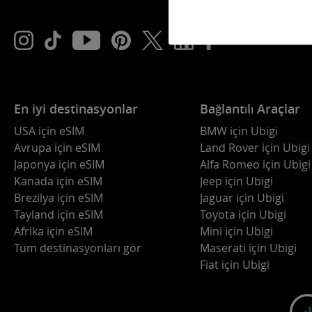
En iyi destinasyonlar
Bağlantılı Araçlar
USA için eSIM
BMW için Ubigi
Avrupa için eSIM
Land Rover için Ubigi
Japonya için eSIM
Alfa Romeo için Ubigi
Kanada için eSIM
Jeep için Ubigi
Brezilya için eSIM
Jaguar için Ubigi
Tayland için eSIM
Toyota için Ubigi
Afrika için eSIM
Mini için Ubigi
Tüm destinasyonları gör
Maserati için Ubigi
Fiat için Ubigi