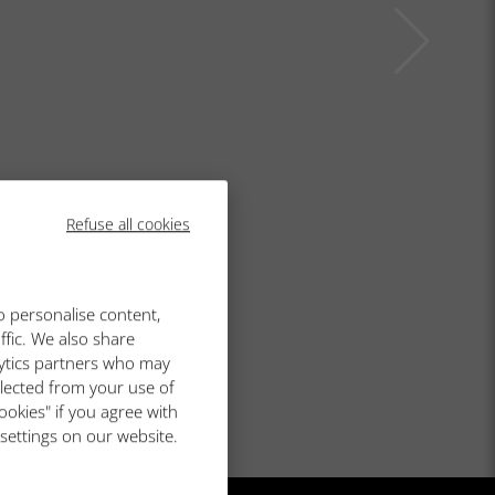
Refuse all cookies
o personalise content,
ffic. We also share
lytics partners who may
llected from your use of
ookies" if you agree with
 settings on our website.