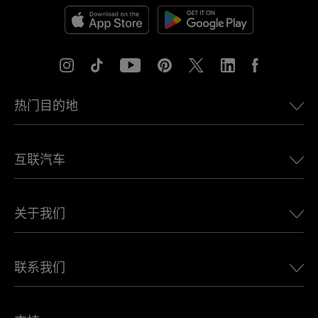
热门目的地
美国eSIM
互联汽车
欧洲eSIM
日本eSIM
适用于 BMW 的 Ubigi
加拿大eSIM
关于我们
适用于 LandRover 的 Ubigi
巴西eSIM
适用于 Alfa Romeo 的 Ubigi
泰国eSIM
Ubigi的故事
适用于 Jeep 的 Ubigi
联系我们
非洲最佳eSIM
Ubigi在媒体上
适用于 Jaguar 的 Ubigi
查看所有目的地
Ubigi网络合作伙伴
适用于 Toyota 的 Ubigi
连接您的员工
Ubigi应用程序