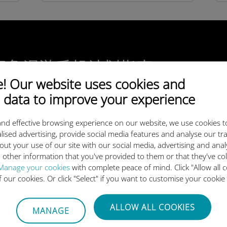
际免漫游手机计划指南
 Our website uses cookies and
 data to improve your experience
nd effective browsing experience on our website, we use cookies t
 数据计划的优势
lised advertising, provide social media features and analyse our tra
out your use of our site with our social media, advertising and ana
 other information that you've provided to them or that they've co
Manage your cookies
with complete peace of mind. Click "Allow all c
of our cookies. Or click "Select" if you want to customise your cookie
下载我们的应用
ALLOW ALL COOKIES
MANAGE