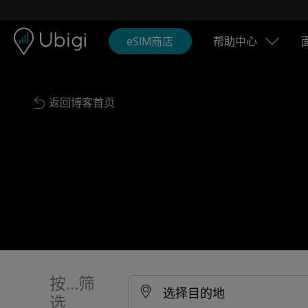
Skip to content
内容
导航栏
页脚
eSIM商店
帮助中心
返回博客首页
按...筛
选择目的地
选