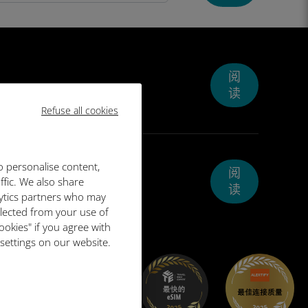
阅
读
Refuse all cookies
o personalise content,
阅
ffic. We also share
读
lytics partners who may
llected from your use of
ookies" if you agree with
 settings on our website.