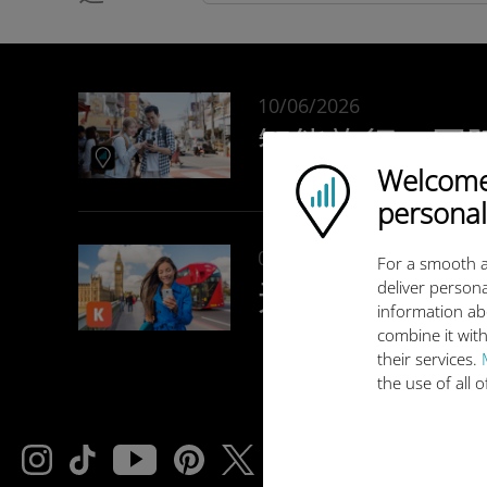
10/06/2026
智能旅行：国
Welcome!
Ubigi logo
personal
09/06/2026
For a smooth a
无限制 eSIM
deliver persona
information ab
combine it with
their services.
the use of all 