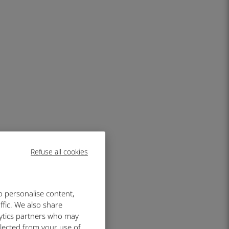
Refuse all cookies
o personalise content,
ffic. We also share
lytics partners who may
llected from your use of