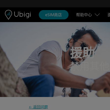
Skip to content
内容
导航栏
页脚
eSIM商店
帮助中心
援助
禁用其他 D
← 返回问题