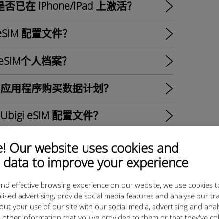
否已在 iPhone/iPad 上激活？
 eSIM 配置文件？
eSIM个人档案？
Ubigi 应用程序购买数据计划？
bigi eSIM 配置文件？
Ubigi eSIM 配置文件，但没有显示
 Our website uses cookies and
 data to improve your experience
hone/iPad 上安装并激活，网络已显
nd effective browsing experience on our website, we use cookies t
lised advertising, provide social media features and analyse our tra
out your use of our site with our social media, advertising and ana
 other information that you've provided to them or that they've co