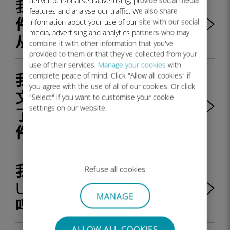
我订购的 Ubigi eSIM 配置文
features and analyse our traffic. We also share
件中包含的数据计划的有效期
information about your use of our site with our social
media, advertising and analytics partners who may
从何时开始？
combine it with other information that you've
provided to them or that they've collected from your
use of their services.
Manage your cookies
with
我买了一个 Ubigi eSIM 配置
complete peace of mind. Click "Allow all cookies" if
you agree with the use of all of our cookies. Or click
文件，但我的手机被 simlock
"Select" if you want to customise your cookie
settings on our website.
了，无法安装 eSIM 配置文
件。我该怎么办？
我可以使用推荐优惠代码在
Refuse all cookies
Ubigi 网站上购买 eSIM 卡
MANAGE
吗？
ALLOW ALL COOKIES