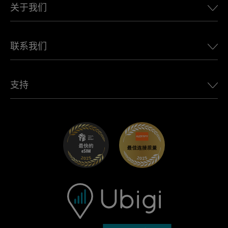
加拿大eSIM
关于我们
适用于 LandRover 的 Ubigi
巴西eSIM
适用于 Alfa Romeo 的 Ubigi
泰国eSIM
Ubigi的故事
适用于 Jeep 的 Ubigi
联系我们
非洲最佳eSIM
Ubigi在媒体上
适用于 Jaguar 的 Ubigi
查看所有目的地
Ubigi网络合作伙伴
适用于 Toyota 的 Ubigi
连接您的员工
Ubigi应用程序
支持
适用于 Mini 的 Ubigi
联盟计划
Ubigi.com
适用于 Maserati 的 Ubigi
分销商计划
UbiClub – 会员忠诚计划
开始使用
适用于 Fiat 的 Ubigi
推荐好友计划
故障排除
职业发展
帮助中心
联系客服