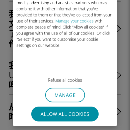
media, advertising and analytics partners who may
combine it with other information that you've
我买了一个 Ubigi eSIM 配置
provided to them or that they've collected from your
use of their services.
Manage your cookies
with
文件，但我的手机被 simlock
complete peace of mind. Click "Allow all cookies" if
了，无法安装 eSIM 配置文
you agree with the use of all of our cookies. Or click
"Select" if you want to customise your cookie
件。我该怎么办？
settings on our website.
我可以使用推荐优惠代码在
Ubigi 网站上购买 eSIM 卡
Refuse all cookies
吗？
MANAGE
从网站购买 Ubigi eSIM 卡
ALLOW ALL COOKIES
时，有哪些付款方式？