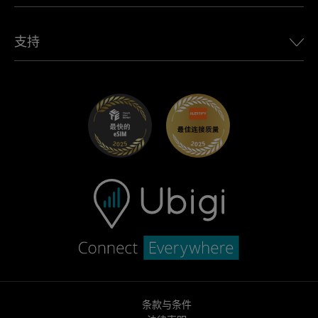
适用于 Jaguar 的 Ubigi
查看所有目的地
Ubigi网络合作伙伴
适用于 Toyota 的 Ubigi
连接您的员工
Ubigi应用程序
支持
适用于 Mini 的 Ubigi
联盟计划
Ubigi.com
适用于 Maserati 的 Ubigi
分销商计划
UbiClub – 会员忠诚计划
开始使用
适用于 Fiat 的 Ubigi
推荐好友计划
故障排除
职业发展
帮助中心
联系客服
条款与条件