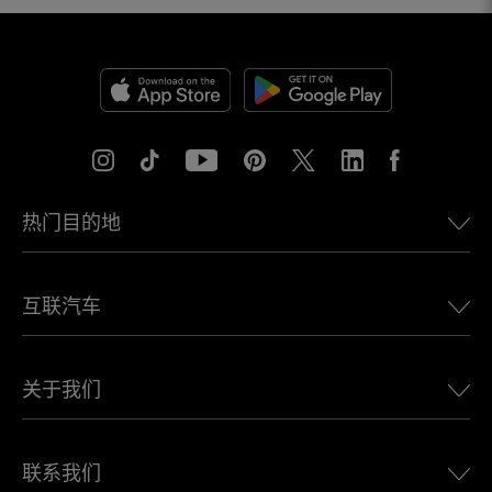
热门目的地
美国eSIM
互联汽车
欧洲eSIM
日本eSIM
适用于 BMW 的 Ubigi
加拿大eSIM
关于我们
适用于 LandRover 的 Ubigi
巴西eSIM
适用于 Alfa Romeo 的 Ubigi
泰国eSIM
Ubigi的故事
适用于 Jeep 的 Ubigi
联系我们
非洲最佳eSIM
Ubigi在媒体上