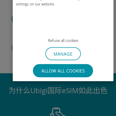
settings on our website.
扫描二维码
激活数据套餐并
安装Ubigi eSIM。
简单！
Refuse all cookies
创建您的账户
开始使用您的数据套餐，随时随地查
MANAGE
询
余额并充值。
尽情享受吧！
ALLOW ALL COOKIES
为什么Ubigi国际eSIM如此出色