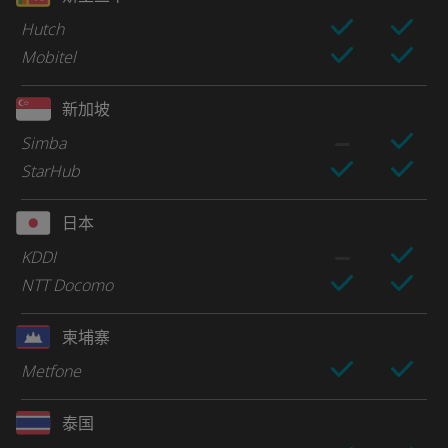
Hutch
Mobitel
新加坡
Simba
StarHub
日本
KDDI
NTT Docomo
柬埔寨
Metfone
泰国