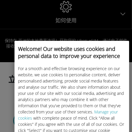
如何使用
保持在 亚洲的本地费率连接！获取您的 Ubigi eSIM，通过电子邮件
接收二维码，在出行前激活它，并在您一落地即可享受无缝上网体
Welcome! Our website uses cookies and
验！
personal data to improve your experience
For a smooth and effective browsing experience on our
website, we use cookies to personalise content, deliver
立即选择您的数据套餐，并在出
personalised advertising, provide social media features
行前激活！
and analyse our traffic. We also share information about
your use of our site with our social media, advertising and
analytics partners who may combine it with other
information that you've provided to them or that they've
collected from your use of their services.
Manage your
选择您的数据套餐
cookies
with complete peace of mind. Click "Allow all
并通过电子邮件接收
二维码。
快
cookies" if you agree with the use of all of our cookies. Or
click "Select" if you want to customise your cookie
点！