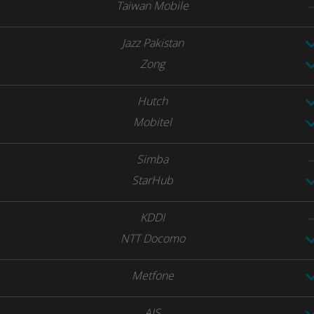
Taiwan Mobile
Jazz Pakistan
Zong
Hutch
Mobitel
Simba
StarHub
KDDI
NTT Docomo
Metfone
AIS