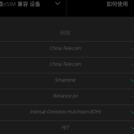
查eSIM
兼容
设备
如何使用
网络
China Telecom
China Telecom
Smartone
Reliance Jio
Indosat Ooredoo Hutchison (IOH)
FET