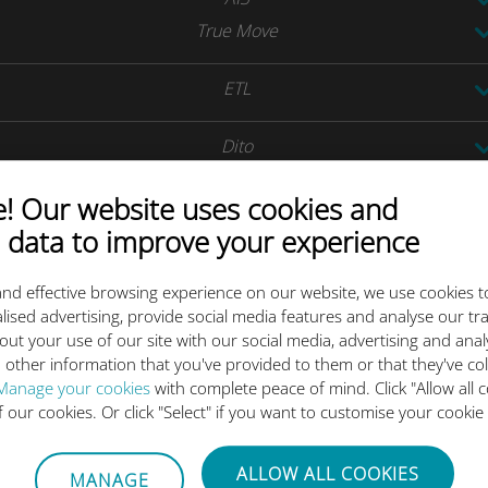
True Move
ETL
Dito
Smart
 Our website uses cookies and
 data to improve your experience
VNPT
nd effective browsing experience on our website, we use cookies t
LGU+
lised advertising, provide social media features and analyse our tra
SK Telecom
out your use of our site with our social media, advertising and ana
 other information that you've provided to them or that they've co
Maxis
Manage your cookies
with complete peace of mind. Click "Allow all c
of our cookies. Or click "Select" if you want to customise your cookie
YTL
ALLOW ALL COOKIES
MANAGE