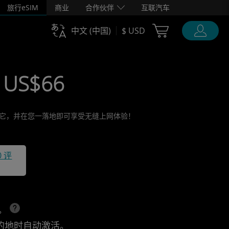
旅行eSIM
商业
合作伙伴
互联汽车
Cart Ubigi
中文 (中国)
$ USD
 US$66
激活它，并在您一落地即可享受无缝上网体验！
0 评
上。
的地时自动激活。