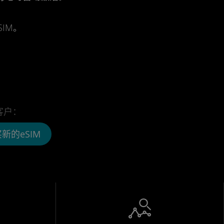
IM。
客户：
新的eSIM