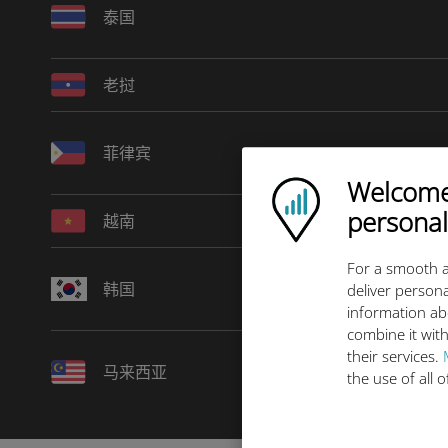
泰国
老挝
菲律宾
Welcome!
Ubigi logo
personal
越南
For a smooth a
韩国
deliver persona
information ab
combine it with
their services.
马来西亚
the use of all 