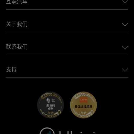
互联汽车
欧洲eSIM
日本eSIM
适用于 BMW 的 Ubigi
加拿大eSIM
关于我们
适用于 LandRover 的 Ubigi
巴西eSIM
适用于 Alfa Romeo 的 Ubigi
泰国eSIM
Ubigi的故事
适用于 Jeep 的 Ubigi
联系我们
非洲最佳eSIM
Ubigi在媒体上
适用于 Jaguar 的 Ubigi
查看所有目的地
Ubigi网络合作伙伴
适用于 Toyota 的 Ubigi
连接您的员工
Ubigi应用程序
支持
适用于 Mini 的 Ubigi
联盟计划
Ubigi.com
适用于 Maserati 的 Ubigi
分销商计划
UbiClub – 会员忠诚计划
开始使用
适用于 Fiat 的 Ubigi
推荐好友计划
故障排除
职业发展
帮助中心
联系客服