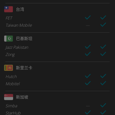
台湾
FET
Taiwan Mobile
巴基斯坦
Jazz Pakistan
Zong
斯里兰卡
Hutch
Mobitel
新加坡
Simba
StarHub