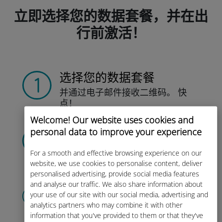
立即选择您的数据套餐，并在出
行前激活！
选择您的数据套餐
并通过电子邮件接收
二维码。
快
点！
Welcome! Our website uses cookies and
扫描二维码
personal data to improve your experience
激活数据套餐并
安装Ubigi eSIM。
For a smooth and effective browsing experience on our
简单！
website, we use cookies to personalise content, deliver
personalised advertising, provide social media features
and analyse our traffic. We also share information about
创建您的账户
your use of our site with our social media, advertising and
开始使用您的数据套餐，随时随地查
analytics partners who may combine it with other
询
余额并充值。
尽情享受吧！
information that you've provided to them or that they've