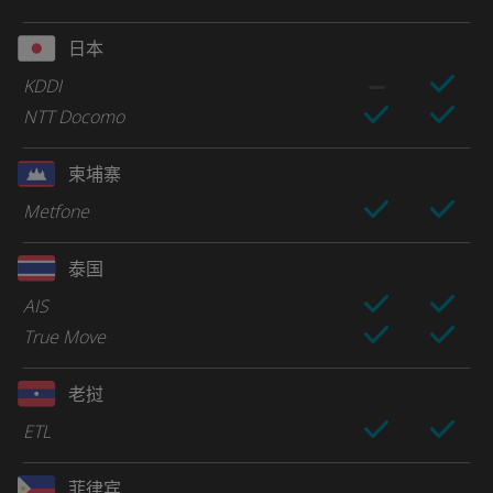
日本
KDDI
NTT Docomo
柬埔寨
Metfone
泰国
AIS
True Move
老挝
ETL
菲律宾