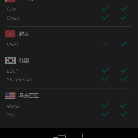
Dito
Smart
越南
VNPT
韩国
LGU+
SK Telecom
马来西亚
Maxis
YTL