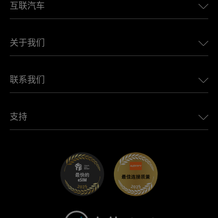
互联汽车
欧洲eSIM
日本eSIM
适用于 BMW 的 Ubigi
加拿大eSIM
关于我们
适用于 LandRover 的 Ubigi
巴西eSIM
适用于 Alfa Romeo 的 Ubigi
泰国eSIM
Ubigi的故事
适用于 Jeep 的 Ubigi
联系我们
非洲最佳eSIM
Ubigi在媒体上
适用于 Jaguar 的 Ubigi
查看所有目的地
Ubigi网络合作伙伴
适用于 Toyota 的 Ubigi
连接您的员工
Ubigi应用程序
支持
适用于 Mini 的 Ubigi
联盟计划
Ubigi.com
适用于 Maserati 的 Ubigi
分销商计划
UbiClub – 会员忠诚计划
开始使用
适用于 Fiat 的 Ubigi
推荐好友计划
故障排除
职业发展
帮助中心
联系客服