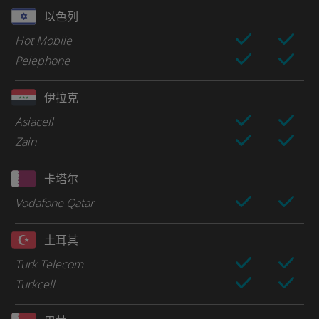
以色列
Hot Mobile
Pelephone
伊拉克
Asiacell
Zain
卡塔尔
Vodafone Qatar
土耳其
Turk Telecom
Turkcell