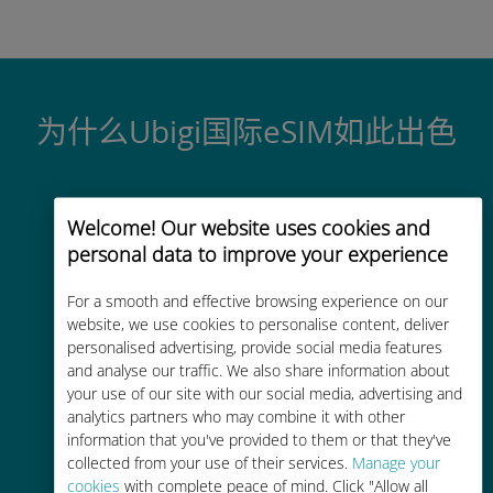
为什么Ubigi国际eSIM如此出色
Welcome! Our website uses cookies and
personal data to improve your experience
即时激活
For a smooth and effective browsing experience on our
website, we use cookies to personalise content, deliver
几分钟内通过电子邮件获取二维码并
personalised advertising, provide social media features
扫描它
and analyse our traffic. We also share information about
your use of our site with our social media, advertising and
analytics partners who may combine it with other
information that you've provided to them or that they've
collected from your use of their services.
Manage your
cookies
with complete peace of mind. Click "Allow all