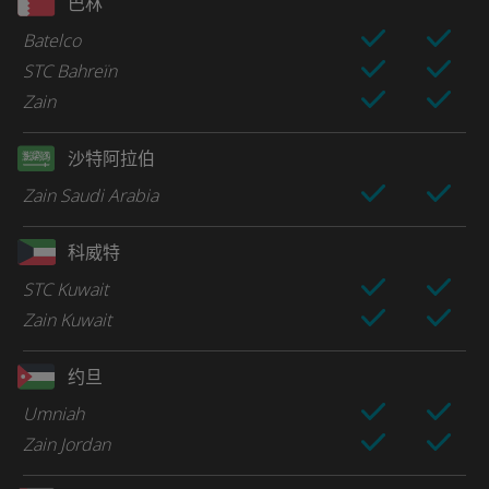
巴林
Batelco
STC Bahreïn
Zain
沙特阿拉伯
Zain Saudi Arabia
科威特
STC Kuwait
Zain Kuwait
约旦
Umniah
Zain Jordan