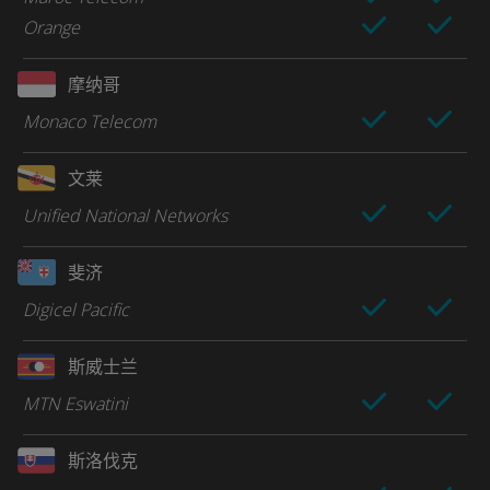
Orange
摩纳哥
Monaco Telecom
文莱
Unified National Networks
斐济
Digicel Pacific
斯威士兰
MTN Eswatini
斯洛伐克