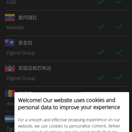
H3G
委内瑞拉
Movistar
安圭拉
Digicel Group
安提瓜和巴布达
Digicel Group
安道尔
Welcome! Our website uses cookies and
Andorra Telecom
personal data to improve your experience
尼加拉瓜
For a smooth and effective browsing experience on our
website, we use cookies to personalise content, deliver
Tigo Nicaragua