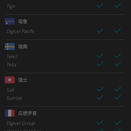
Tigo
瑙鲁
Digicel Pacific
瑞典
Tele2
Telia
瑞士
Salt
Sunrise
瓜德罗普
Digicel Group