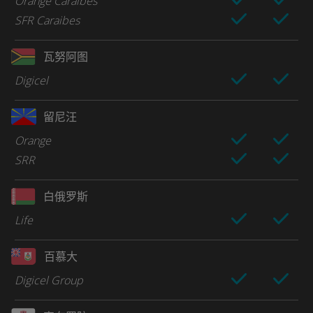
Orange Caraibes
SFR Caraibes
瓦努阿图
Digicel
留尼汪
Orange
SRR
白俄罗斯
Life
百慕大
Digicel Group