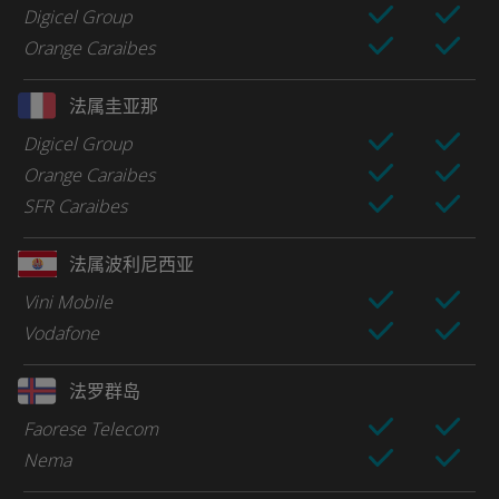
Digicel Group
Orange Caraibes
法属圭亚那
Digicel Group
Orange Caraibes
SFR Caraibes
法属波利尼西亚
Vini Mobile
Vodafone
法罗群岛
Faorese Telecom
Nema