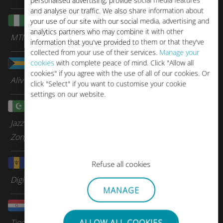
personalised advertising, provide social media features
and analyse our traffic. We also share information about
尼日利亚
your use of our site with our social media, advertising and
analytics partners who may combine it with other
MTN
information that you've provided to them or that they've
collected from your use of their services.
Manage your
巴哈马
cookies
with complete peace of mind. Click "Allow all
cookies" if you agree with the use of all of our cookies. Or
Aliv
click "Select" if you want to customise your cookie
settings on our website.
巴基斯坦
Jazz Pakistan
Zong
巴巴多斯
Refuse all cookies
Digicel Group
MANAGE
巴拉圭
Tigo
ALLOW ALL COOKIES