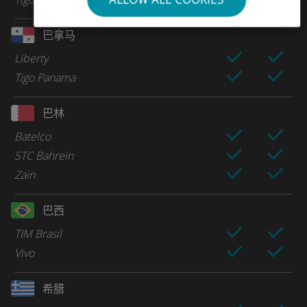
巴拿马
Liberty
Tigo Panama
巴林
Batelco
STC Bahreïn
Zain
巴西
TIM Brasil
Vivo
希腊