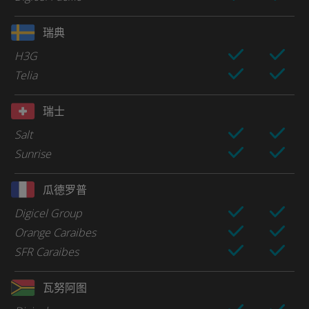
瑞典
H3G
Telia
瑞士
Salt
Sunrise
瓜德罗普
Digicel Group
Orange Caraibes
SFR Caraibes
瓦努阿图