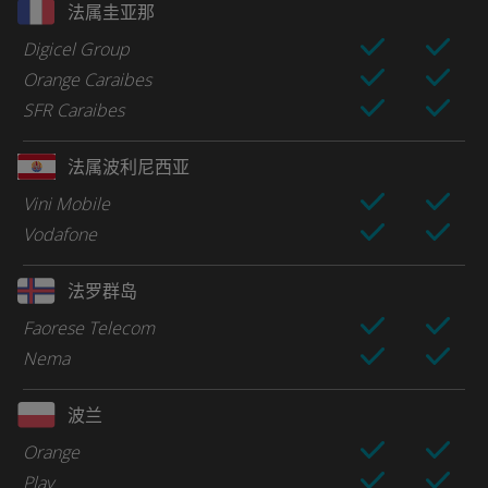
法属圭亚那
Digicel Group
Orange Caraibes
SFR Caraibes
法属波利尼西亚
Vini Mobile
Vodafone
法罗群岛
Faorese Telecom
Nema
波兰
Orange
Play