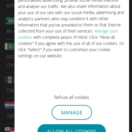
personalised advertising, provide social media features
MTN
and analyse our traffic. We also share information about
your use of our site with our social media, advertising and
analytics partners who may combine it with other
巴哈马
information that you've provided to them or that they've
Be Aliv
collected from your use of their services.
Manage your
cookies
with complete peace of mind. Click "Allow all
cookies" if you agree with the use of all of our cookies. Or
巴基斯坦
click "Select" if you want to customise your cookie
settings on our website.
Jazz Pakistan
Zong
巴巴多斯
Digicel Group
Refuse all cookies
巴拉圭
MANAGE
Tigo
巴拿马
ALLOW ALL COOKIES