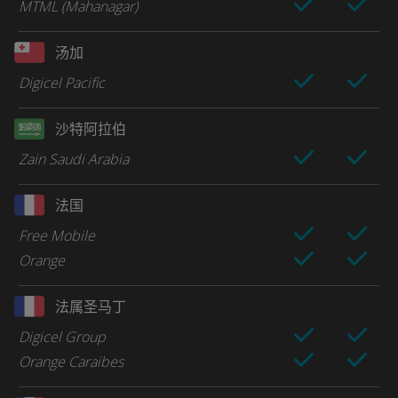
MTML (Mahanagar)
汤加
Digicel Pacific
沙特阿拉伯
Zain Saudi Arabia
法国
Free Mobile
Orange
法属圣马丁
Digicel Group
Orange Caraibes