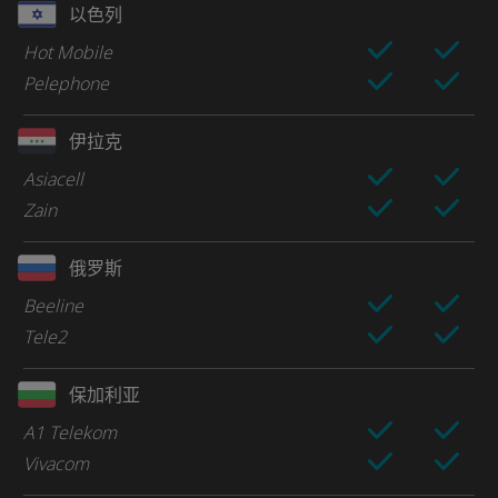
以色列
Hot Mobile
Pelephone
伊拉克
Asiacell
Zain
俄罗斯
Beeline
Tele2
保加利亚
A1 Telekom
Vivacom