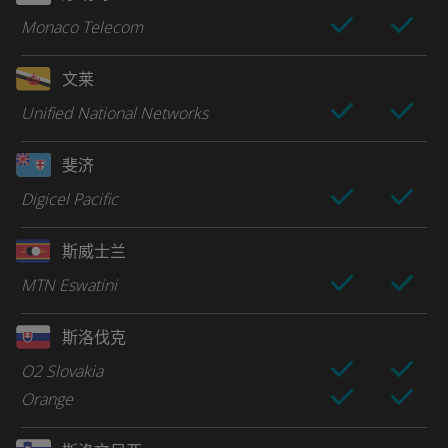
Monaco Telecom
文莱
Unified National Networks
斐济
Digicel Pacific
斯威士兰
MTN Eswatini
斯洛伐克
O2 Slovakia
Orange