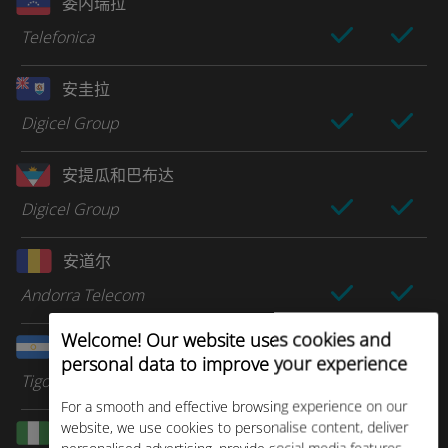
委内瑞拉
Telefonica
安圭拉
Digicel Group
安提瓜和巴布达
Digicel Group
安道尔
Andorra Telecom
Welcome! Our website uses cookies and
尼加拉瓜
personal data to improve your experience
Tigo Nicaragua
For a smooth and effective browsing experience on our
website, we use cookies to personalise content, deliver
尼日利亚