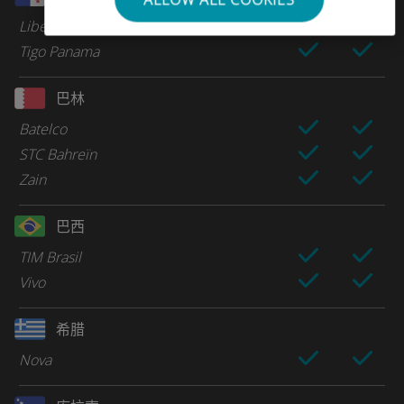
Liberty
Tigo Panama
巴林
Batelco
STC Bahreïn
Zain
巴西
TIM Brasil
Vivo
希腊
Nova