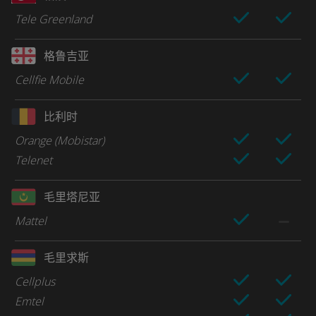
Tele Greenland
格鲁吉亚
Cellfie Mobile
比利时
Orange (Mobistar)
Telenet
毛里塔尼亚
Mattel
毛里求斯
Cellplus
Emtel