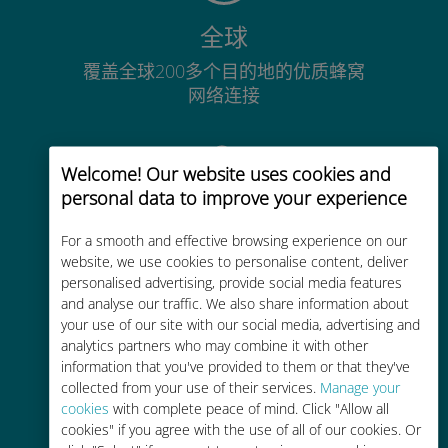
全球
覆盖全球200多个目的地的优质蜂窝
网络连接
Welcome! Our website uses cookies and
personal data to improve your experience
经济实惠
For a smooth and effective browsing experience on our
website, we use cookies to personalise content, deliver
比现有运营商的漫游费便宜高达90%
personalised advertising, provide social media features
and analyse our traffic. We also share information about
your use of our site with our social media, advertising and
analytics partners who may combine it with other
information that you've provided to them or that they've
collected from your use of their services.
Manage your
轻松充值
cookies
with complete peace of mind. Click "Allow all
cookies" if you agree with the use of all of our cookies. Or
通过Ubigi应用随时随地通话，即使