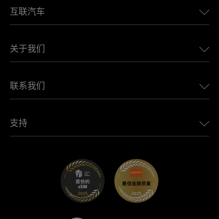
互联汽车
欧洲eSIM
日本eSIM
适用于 BMW 的 Ubigi
加拿大eSIM
关于我们
适用于 LandRover 的 Ubigi
巴西eSIM
适用于 Alfa Romeo 的 Ubigi
泰国eSIM
Ubigi的故事
适用于 Jeep 的 Ubigi
联系我们
非洲最佳eSIM
Ubigi在媒体上
适用于 Jaguar 的 Ubigi
查看所有目的地
Ubigi网络合作伙伴
适用于 Toyota 的 Ubigi
连接您的员工
Ubigi应用程序
支持
适用于 Mini 的 Ubigi
联盟计划
Ubigi.com
适用于 Maserati 的 Ubigi
分销商计划
UbiClub – 会员忠诚计划
开始使用
适用于 Fiat 的 Ubigi
推荐好友计划
故障排除
职业发展
帮助中心
联系客服