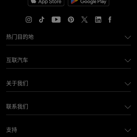
热门目的地
美国eSIM
互联汽车
欧洲eSIM
日本eSIM
适用于 BMW 的 Ubigi
加拿大eSIM
关于我们
适用于 LandRover 的 Ubigi
巴西eSIM
适用于 Alfa Romeo 的 Ubigi
泰国eSIM
Ubigi的故事
适用于 Jeep 的 Ubigi
联系我们
非洲最佳eSIM
Ubigi在媒体上
适用于 Jaguar 的 Ubigi
查看所有目的地
Ubigi网络合作伙伴
适用于 Toyota 的 Ubigi
连接您的员工
Ubigi应用程序
支持
适用于 Mini 的 Ubigi
联盟计划
Ubigi.com