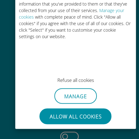
information that you've provided to them or that they've
collected from your use of their services.
Manage your
cookies
with complete peace of mind. Click "Allow all
cookies" if you agree with the use of all of our cookies. Or
click "Select" if you want to customise your cookie
settings on our website.
轻松充值
通过Ubigi应用随时随地通话，即使
没有Wi-Fi或剩余流量也能畅聊
Refuse all cookies
MANAGE
毫不费力
无需取出您现有的SIM卡
ALLOW ALL COOKIES