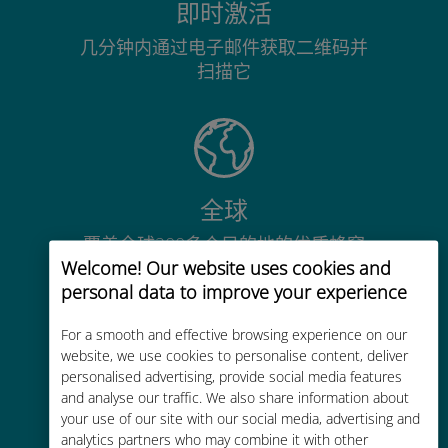
即时激活
几分钟内通过电子邮件获取二维码并
扫描它
全球
覆盖全球200多个目的地的优质蜂窝
Welcome! Our website uses cookies and
网络连接
personal data to improve your experience
For a smooth and effective browsing experience on our
website, we use cookies to personalise content, deliver
personalised advertising, provide social media features
and analyse our traffic. We also share information about
经济实惠
your use of our site with our social media, advertising and
比现有运营商的漫游费便宜高达90%
analytics partners who may combine it with other