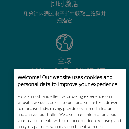
即时激活
几分钟内通过电子邮件获取二维码并
扫描它
全球
覆盖全球200多个目的地的优质蜂窝
Welcome! Our website uses cookies and
网络连接
personal data to improve your experience
For a smooth and effective browsing experience on our
website, we use cookies to personalise content, deliver
personalised advertising, provide social media features
and analyse our traffic. We also share information about
经济实惠
your use of our site with our social media, advertising and
比现有运营商的漫游费便宜高达90%
analytics partners who may combine it with other