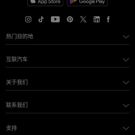
热门目的地
美国eSIM
互联汽车
欧洲eSIM
日本eSIM
适用于 BMW 的 Ubigi
加拿大eSIM
关于我们
适用于 LandRover 的 Ubigi
巴西eSIM
适用于 Alfa Romeo 的 Ubigi
泰国eSIM
Ubigi的故事
适用于 Jeep 的 Ubigi
联系我们
非洲最佳eSIM
Ubigi在媒体上
适用于 Jaguar 的 Ubigi
查看所有目的地
Ubigi网络合作伙伴
适用于 Toyota 的 Ubigi
连接您的员工
Ubigi应用程序
支持
适用于 Mini 的 Ubigi
联盟计划
Ubigi.com