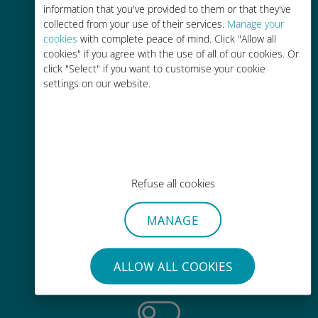
information that you've provided to them or that they've
collected from your use of their services.
Manage your
cookies
with complete peace of mind. Click "Allow all
cookies" if you agree with the use of all of our cookies. Or
click "Select" if you want to customise your cookie
settings on our website.
轻松充值
通过Ubigi应用随时随地通话，即使
没有Wi-Fi或剩余流量也能畅聊
Refuse all cookies
MANAGE
毫不费力
无需取出您现有的SIM卡
ALLOW ALL COOKIES