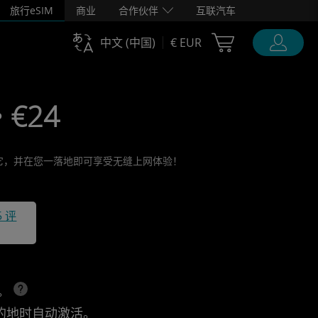
旅行eSIM
商业
合作伙伴
互联汽车
Cart Ubigi
中文 (中国)
€ EUR
• €24
激活它，并在您一落地即可享受无缝上网体验！
5 评
上。
的地时自动激活。