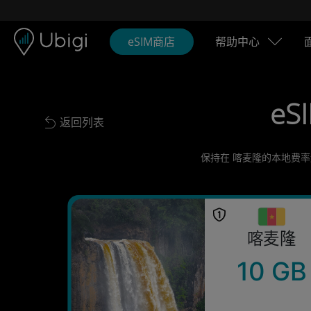
Skip to content
内容
导航栏
页脚
eSIM商店
帮助中心
eS
返回列表
Back to list
保持在 喀麦隆的本地费率
喀麦隆
10 GB