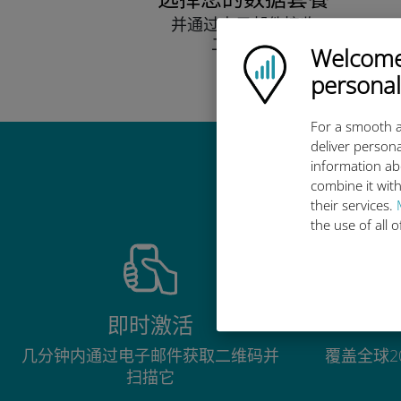
并通过电子邮件接收
二维码。
Welcome!
Ubigi logo
快点！
personal
For a smooth a
deliver persona
information ab
combine it with
their services.
the use of all 
即时激活
几分钟内通过电子邮件获取二维码并
覆盖全球2
扫描它