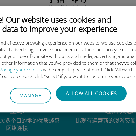
激活数据套餐并
安装Ubigi eSIM。
 Our website uses cookies and
简单！
 data to improve your experience
nd effective browsing experience on our website, we use cookies t
lised advertising, provide social media features and analyse our tra
out your use of our site with our social media, advertising and ana
为什么Ubigi国际eSIM如此出色
 other information that you've provided to them or that they've co
Manage your cookies
with complete peace of mind. Click "Allow all c
of our cookies. Or click "Select" if you want to customise your cookie
ALLOW ALL COOKIES
MANAGE
全球
经济实惠
00多个目的地的优质蜂窝
比现有运营商的漫游费便
网络连接