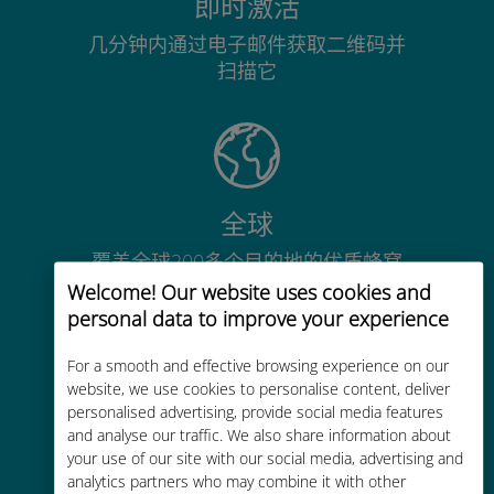
即时激活
几分钟内通过电子邮件获取二维码并
扫描它
全球
覆盖全球200多个目的地的优质蜂窝
网络连接
Welcome! Our website uses cookies and
personal data to improve your experience
For a smooth and effective browsing experience on our
website, we use cookies to personalise content, deliver
personalised advertising, provide social media features
and analyse our traffic. We also share information about
经济实惠
your use of our site with our social media, advertising and
比现有运营商的漫游费便宜高达90%
analytics partners who may combine it with other