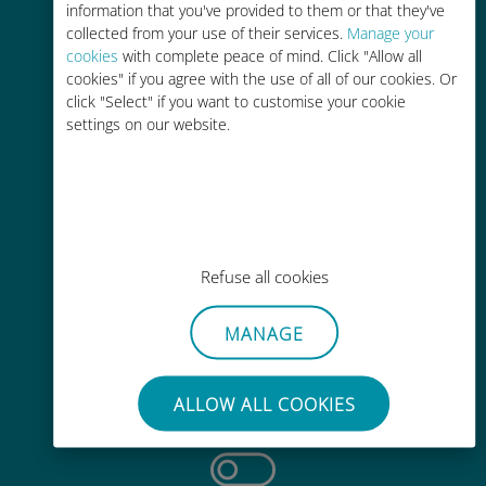
information that you've provided to them or that they've
collected from your use of their services.
Manage your
cookies
with complete peace of mind. Click "Allow all
cookies" if you agree with the use of all of our cookies. Or
click "Select" if you want to customise your cookie
settings on our website.
轻松充值
通过Ubigi应用随时随地通话，即使
没有Wi-Fi或剩余流量也能畅聊
Refuse all cookies
MANAGE
毫不费力
无需取出您现有的SIM卡
ALLOW ALL COOKIES