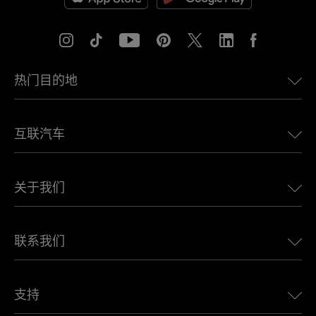
热门目的地
美国eSIM
互联汽车
欧洲eSIM
日本eSIM
适用于 BMW 的 Ubigi
加拿大eSIM
关于我们
适用于 LandRover 的 Ubigi
巴西eSIM
适用于 Alfa Romeo 的 Ubigi
泰国eSIM
Ubigi的故事
适用于 Jeep 的 Ubigi
联系我们
非洲最佳eSIM
Ubigi在媒体上
适用于 Jaguar 的 Ubigi
查看所有目的地
Ubigi网络合作伙伴
适用于 Toyota 的 Ubigi
连接您的员工
Ubigi应用程序
支持
适用于 Mini 的 Ubigi
联盟计划
Ubigi.com