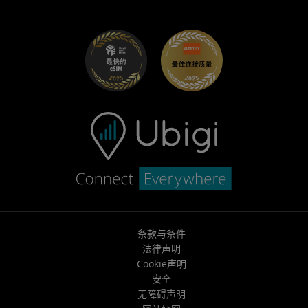
适用于 Maserati 的 Ubigi
分销商计划
UbiClub – 会员忠诚计划
开始使用
适用于 Fiat 的 Ubigi
推荐好友计划
故障排除
职业发展
帮助中心
联系客服
条款与条件
法律声明
Cookie声明
安全
无障碍声明