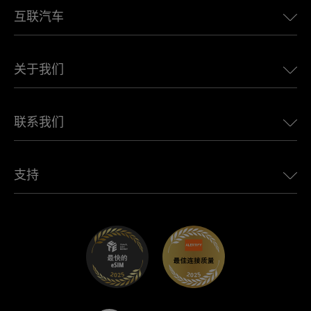
互联汽车
欧洲eSIM
日本eSIM
适用于 BMW 的 Ubigi
加拿大eSIM
关于我们
适用于 LandRover 的 Ubigi
巴西eSIM
适用于 Alfa Romeo 的 Ubigi
泰国eSIM
Ubigi的故事
适用于 Jeep 的 Ubigi
联系我们
非洲最佳eSIM
Ubigi在媒体上
适用于 Jaguar 的 Ubigi
查看所有目的地
Ubigi网络合作伙伴
适用于 Toyota 的 Ubigi
连接您的员工
Ubigi应用程序
支持
适用于 Mini 的 Ubigi
联盟计划
Ubigi.com
适用于 Maserati 的 Ubigi
分销商计划
UbiClub – 会员忠诚计划
开始使用
适用于 Fiat 的 Ubigi
推荐好友计划
故障排除
职业发展
帮助中心
联系客服