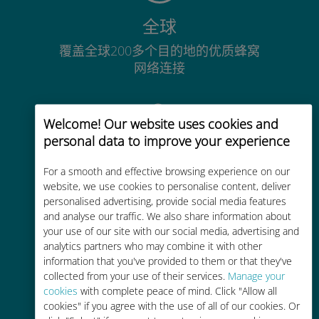
全球
覆盖全球200多个目的地的优质蜂窝
网络连接
Welcome! Our website uses cookies and
personal data to improve your experience
经济实惠
For a smooth and effective browsing experience on our
website, we use cookies to personalise content, deliver
比现有运营商的漫游费便宜高达90%
personalised advertising, provide social media features
and analyse our traffic. We also share information about
your use of our site with our social media, advertising and
analytics partners who may combine it with other
information that you've provided to them or that they've
collected from your use of their services.
Manage your
轻松充值
cookies
with complete peace of mind. Click "Allow all
cookies" if you agree with the use of all of our cookies. Or
通过Ubigi应用随时随地通话，即使