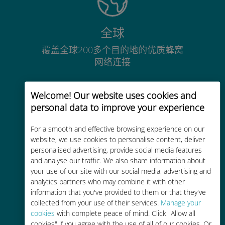
全球
覆盖全球200多个目的地的优质蜂窝
网络连接
Welcome! Our website uses cookies and
personal data to improve your experience
For a smooth and effective browsing experience on our
经济实惠
website, we use cookies to personalise content, deliver
比现有运营商的漫游费便宜高达90%
personalised advertising, provide social media features
and analyse our traffic. We also share information about
your use of our site with our social media, advertising and
analytics partners who may combine it with other
information that you've provided to them or that they've
collected from your use of their services.
Manage your
cookies
with complete peace of mind. Click "Allow all
轻松充值
cookies" if you agree with the use of all of our cookies. Or