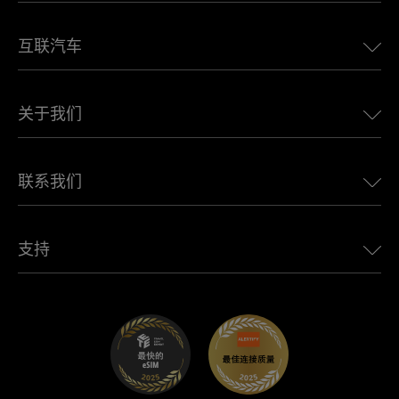
美国eSIM
互联汽车
欧洲eSIM
日本eSIM
适用于 BMW 的 Ubigi
加拿大eSIM
关于我们
适用于 LandRover 的 Ubigi
巴西eSIM
适用于 Alfa Romeo 的 Ubigi
泰国eSIM
Ubigi的故事
适用于 Jeep 的 Ubigi
联系我们
非洲最佳eSIM
Ubigi在媒体上
适用于 Jaguar 的 Ubigi
查看所有目的地
Ubigi网络合作伙伴
适用于 Toyota 的 Ubigi
连接您的员工
Ubigi应用程序
支持
适用于 Mini 的 Ubigi
联盟计划
Ubigi.com
适用于 Maserati 的 Ubigi
分销商计划
UbiClub – 会员忠诚计划
开始使用
适用于 Fiat 的 Ubigi
推荐好友计划
故障排除
职业发展
帮助中心
联系客服