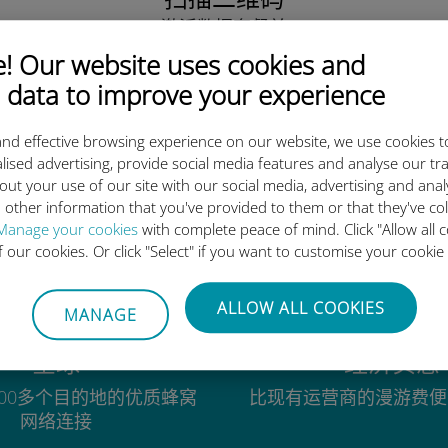
激活数据套餐并
安装Ubigi eSIM。
 Our website uses cookies and
简单！
 data to improve your experience
nd effective browsing experience on our website, we use cookies t
lised advertising, provide social media features and analyse our tra
out your use of our site with our social media, advertising and ana
为什么Ubigi国际eSIM如此出色
 other information that you've provided to them or that they've co
Manage your cookies
with complete peace of mind. Click "Allow all c
of our cookies. Or click "Select" if you want to customise your cookie
ALLOW ALL COOKIES
MANAGE
全球
经济实惠
00多个目的地的优质蜂窝
比现有运营商的漫游费便
网络连接