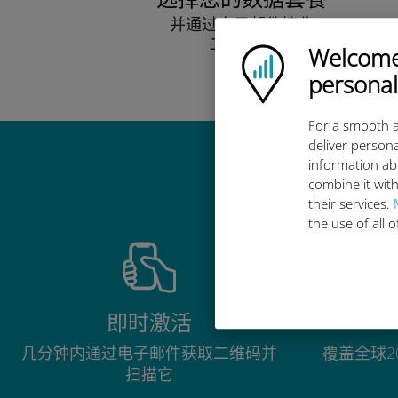
并通过电子邮件接收
二维码。
Welcome!
Ubigi logo
快点！
personal
For a smooth a
deliver persona
information ab
combine it with
their services.
the use of all 
即时激活
几分钟内通过电子邮件获取二维码并
覆盖全球2
扫描它