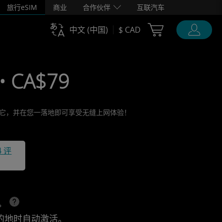
旅行eSIM
商业
合作伙伴
互联汽车
Cart Ubigi
中文 (中国)
$ CAD
• CA$79
激活它，并在您一落地即可享受无缝上网体验！
4 评
上。
的地时自动激活。