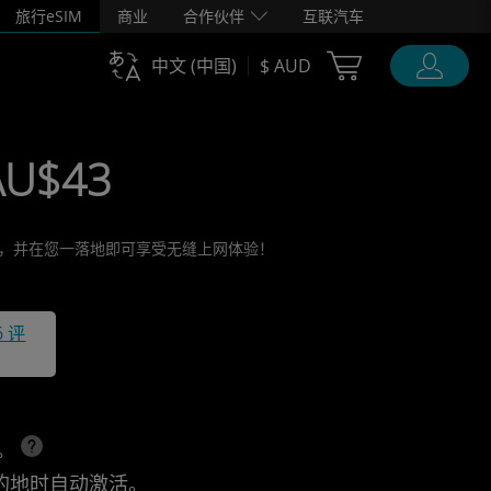
旅行eSIM
商业
合作伙伴
互联汽车
Cart Ubigi
中文 (中国)
$ AUD
 AU$43
活它，并在您一落地即可享受无缝上网体验！
6 评
上。
的地时自动激活。