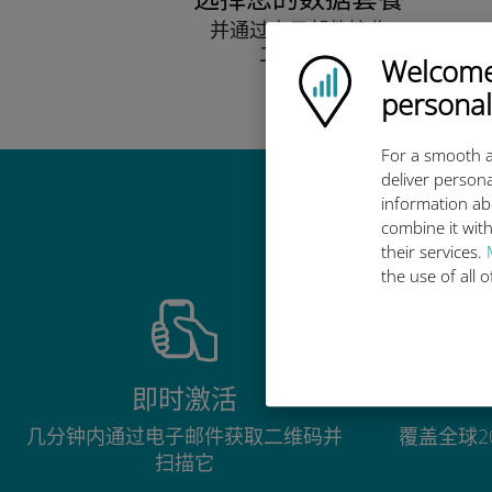
并通过电子邮件接收
二维码。
Welcome!
Ubigi logo
快点！
personal
For a smooth a
deliver persona
information ab
combine it with
their services.
the use of all 
即时激活
几分钟内通过电子邮件获取二维码并
覆盖全球2
扫描它