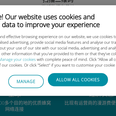
激活数据套餐并
安装Ubigi eSIM。
 Our website uses cookies and
简单！
 data to improve your experience
nd effective browsing experience on our website, we use cookies t
lised advertising, provide social media features and analyse our tra
out your use of our site with our social media, advertising and ana
为什么Ubigi国际eSIM如此出色
 other information that you've provided to them or that they've co
Manage your cookies
with complete peace of mind. Click "Allow all c
of our cookies. Or click "Select" if you want to customise your cookie
ALLOW ALL COOKIES
MANAGE
全球
经济实惠
00多个目的地的优质蜂窝
比现有运营商的漫游费便
网络连接