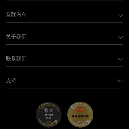
美国eSIM
互联汽车
欧洲eSIM
日本eSIM
适用于 BMW 的 Ubigi
加拿大eSIM
关于我们
适用于 LandRover 的 Ubigi
巴西eSIM
适用于 Alfa Romeo 的 Ubigi
泰国eSIM
Ubigi的故事
适用于 Jeep 的 Ubigi
联系我们
非洲最佳eSIM
Ubigi在媒体上
适用于 Jaguar 的 Ubigi
查看所有目的地
Ubigi网络合作伙伴
适用于 Toyota 的 Ubigi
连接您的员工
Ubigi应用程序
支持
适用于 Mini 的 Ubigi
联盟计划
Ubigi.com
适用于 Maserati 的 Ubigi
分销商计划
UbiClub – 会员忠诚计划
开始使用
适用于 Fiat 的 Ubigi
推荐好友计划
故障排除
职业发展
帮助中心
联系客服