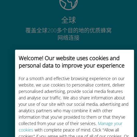
全球
覆盖全球200多个目的地的优质蜂窝
网络连接
Welcome! Our website uses cookies and
personal data to improve your experience
For a smooth and effective browsing experience on our
经济实惠
website, we use cookies to personalise content, deliver
比现有运营商的漫游费便宜高达90%
personalised advertising, provide social media features
and analyse our traffic. We also share information about
your use of our site with our social media, advertising and
analytics partners who may combine it with other
information that you've provided to them or that they've
collected from your use of their services.
Manage your
cookies
with complete peace of mind. Click "Allow all
轻松充值
cookies" if you agree with the use of all of our cookies. Or