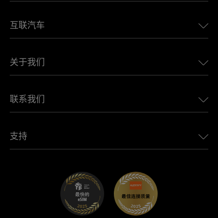
美国eSIM
互联汽车
欧洲eSIM
日本eSIM
适用于 BMW 的 Ubigi
加拿大eSIM
关于我们
适用于 LandRover 的 Ubigi
巴西eSIM
适用于 Alfa Romeo 的 Ubigi
泰国eSIM
Ubigi的故事
适用于 Jeep 的 Ubigi
联系我们
非洲最佳eSIM
Ubigi在媒体上
适用于 Jaguar 的 Ubigi
查看所有目的地
Ubigi网络合作伙伴
适用于 Toyota 的 Ubigi
连接您的员工
Ubigi应用程序
支持
适用于 Mini 的 Ubigi
联盟计划
Ubigi.com
适用于 Maserati 的 Ubigi
分销商计划
UbiClub – 会员忠诚计划
开始使用
适用于 Fiat 的 Ubigi
推荐好友计划
故障排除
职业发展
帮助中心
联系客服