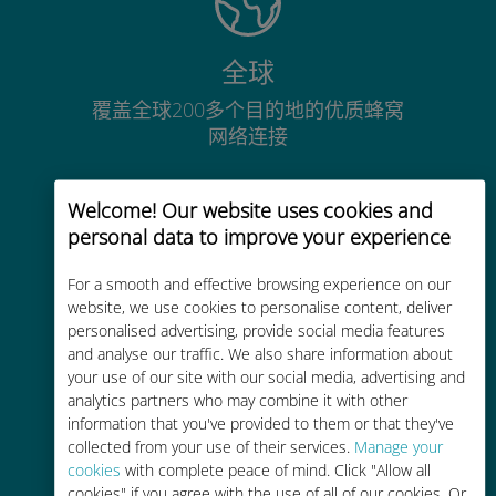
全球
覆盖全球200多个目的地的优质蜂窝
网络连接
Welcome! Our website uses cookies and
personal data to improve your experience
For a smooth and effective browsing experience on our
经济实惠
website, we use cookies to personalise content, deliver
比现有运营商的漫游费便宜高达90%
personalised advertising, provide social media features
and analyse our traffic. We also share information about
your use of our site with our social media, advertising and
analytics partners who may combine it with other
information that you've provided to them or that they've
collected from your use of their services.
Manage your
cookies
with complete peace of mind. Click "Allow all
轻松充值
cookies" if you agree with the use of all of our cookies. Or