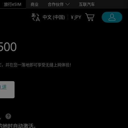
旅行eSIM
商业
合作伙伴
互联汽车
Cart Ubigi
中文 (中国)
¥ JPY
500
激活它，并在您一落地即可享受无缝上网体验！
0 评
上。
的地时自动激活。