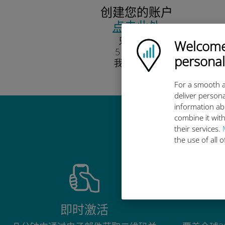
创建您的账户
点击此处
只需填写
Welcome!
Ubigi logo
5 个字段。
personal
我们保证！
For a smooth a
deliver persona
information ab
combine it with
their services.
the use of all 
即时激活