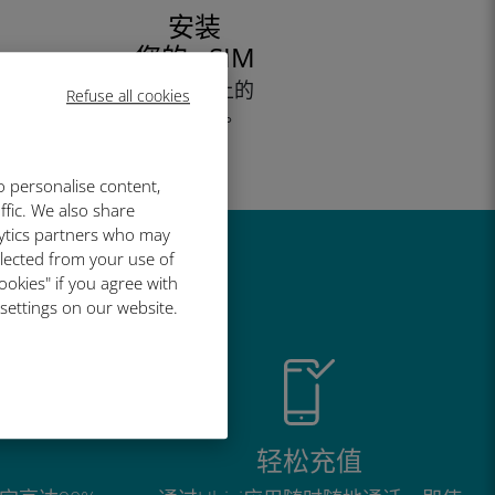
安装
您的 eSIM
按照设备上的
Refuse all cookies
步骤操作。
高效!
o personalise content,
ffic. We also share
lytics partners who may
llected from your use of
ookies" if you agree with
 settings on our website.
轻松充值