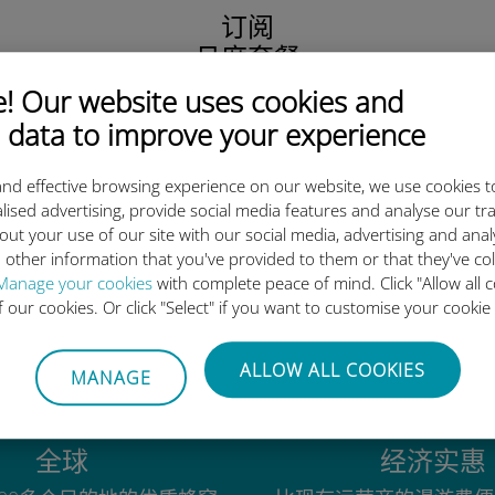
订阅
月度套餐
本地、区域
 Our website uses cookies and
或全球覆盖。
 data to improve your experience
我们满足您所有的需求！
nd effective browsing experience on our website, we use cookies t
lised advertising, provide social media features and analyse our tra
out your use of our site with our social media, advertising and ana
 other information that you've provided to them or that they've co
为什么Ubigi国际eSIM如此出色
Manage your cookies
with complete peace of mind. Click "Allow all c
of our cookies. Or click "Select" if you want to customise your cookie
ALLOW ALL COOKIES
MANAGE
全球
经济实惠