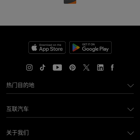
热门目的地
美国eSIM
互联汽车
欧洲eSIM
日本eSIM
适用于 BMW 的 Ubigi
加拿大eSIM
关于我们
适用于 LandRover 的 Ubigi
巴西eSIM