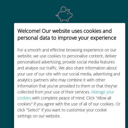
Welcome! Our website uses cookies and
经济实惠
personal data to improve your experience
比现有运营商的漫游费便宜高达90%
For a smooth and effective browsing experience on our
website, we use cookies to personalise content, deliver
personalised advertising, provide social media features
and analyse our traffic. We also share information about
your use of our site with our social media, advertising and
轻松充值
analytics partners who may combine it with other
information that you've provided to them or that they've
通过Ubigi应用随时随地通话，即使
collected from your use of their services.
Manage your
没有Wi-Fi或剩余流量也能畅聊
cookies
with complete peace of mind. Click "Allow all
cookies" if you agree with the use of all of our cookies. Or
click "Select" if you want to customise your cookie
settings on our website.