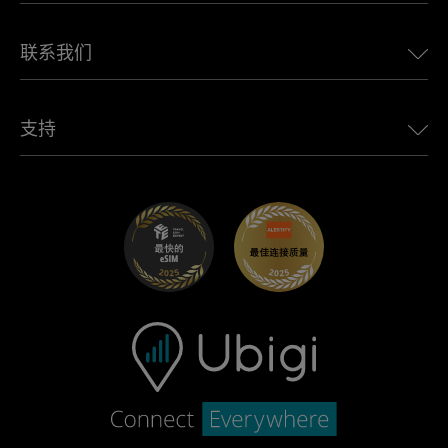
适用于 Alfa Romeo 的 Ubigi
泰国eSIM
Ubigi的故事
适用于 Jeep 的 Ubigi
联系我们
非洲最佳eSIM
Ubigi在媒体上
适用于 Jaguar 的 Ubigi
查看所有目的地
Ubigi网络合作伙伴
适用于 Toyota 的 Ubigi
连接您的员工
Ubigi应用程序
支持
适用于 Mini 的 Ubigi
联盟计划
Ubigi.com
适用于 Maserati 的 Ubigi
分销商计划
UbiClub – 会员忠诚计划
开始使用
适用于 Fiat 的 Ubigi
推荐好友计划
故障排除
职业发展
帮助中心
联系客服