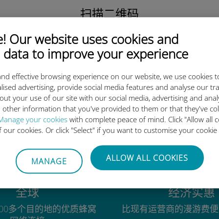
扫描二维码
激活数据套餐并
 Our website uses cookies and
安装Ubigi eSIM。
简单！
 data to improve your experience
nd effective browsing experience on our website, we use cookies t
lised advertising, provide social media features and analyse our tra
out your use of our site with our social media, advertising and ana
 other information that you've provided to them or that they've co
为什么Ubigi国际eSIM如此出色
Manage your cookies
with complete peace of mind. Click "Allow all c
of our cookies. Or click "Select" if you want to customise your cookie
ALLOW ALL COOKIES
MANAGE
全球
经济实惠
00多个目的地的优质蜂窝
比现有运营商的漫游费便