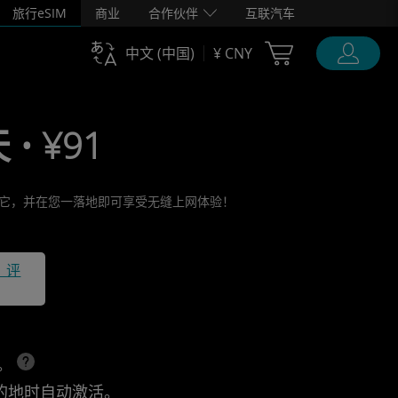
旅行eSIM
商业
合作伙伴
互联汽车
Cart Ubigi
中文 (中国)
¥ CNY
 • ¥91
激活它，并在您一落地即可享受无缝上网体验！
1 评
上。
的地时自动激活。