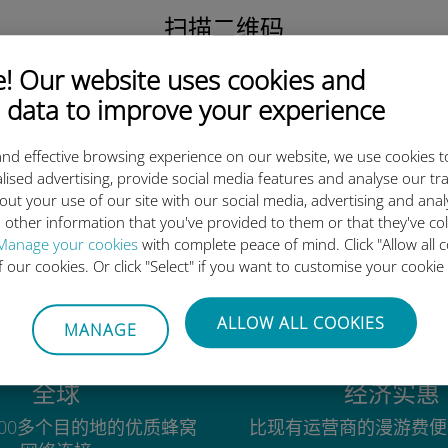
扫描二维码
激活数据套餐并
 Our website uses cookies and
安装Ubigi eSIM。
简单！
 data to improve your experience
nd effective browsing experience on our website, we use cookies t
lised advertising, provide social media features and analyse our tra
out your use of our site with our social media, advertising and ana
 other information that you've provided to them or that they've co
为什么Ubigi国际eSIM如此出色
Manage your cookies
with complete peace of mind. Click "Allow all c
of our cookies. Or click "Select" if you want to customise your cookie
ALLOW ALL COOKIES
MANAGE
全球
经济实惠
00多个目的地的优质蜂窝
比现有运营商的漫游费便