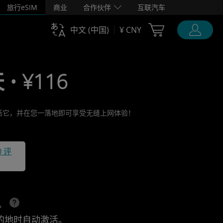
旅行eSIM
商业
合作伙伴
互联汽车
Cart Ubigi
中文 (中国)
¥ CNY
 • ¥116
前激活它，并在您一落地即可享受无缝上网体验！
0 评
上。
的地时自动激活。