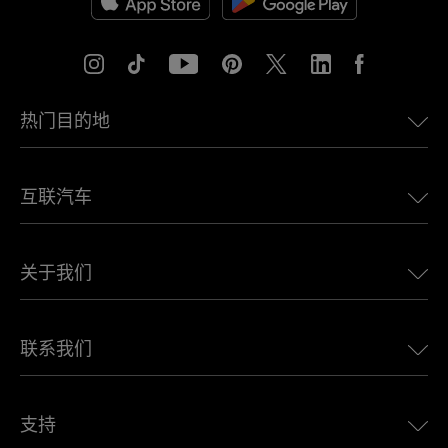
热门目的地
美国eSIM
互联汽车
欧洲eSIM
日本eSIM
适用于 BMW 的 Ubigi
加拿大eSIM
关于我们
适用于 LandRover 的 Ubigi
巴西eSIM
适用于 Alfa Romeo 的 Ubigi
泰国eSIM
Ubigi的故事
适用于 Jeep 的 Ubigi
联系我们
非洲最佳eSIM
Ubigi在媒体上
适用于 Jaguar 的 Ubigi
查看所有目的地
Ubigi网络合作伙伴
适用于 Toyota 的 Ubigi
连接您的员工
Ubigi应用程序
支持
适用于 Mini 的 Ubigi
联盟计划
Ubigi.com