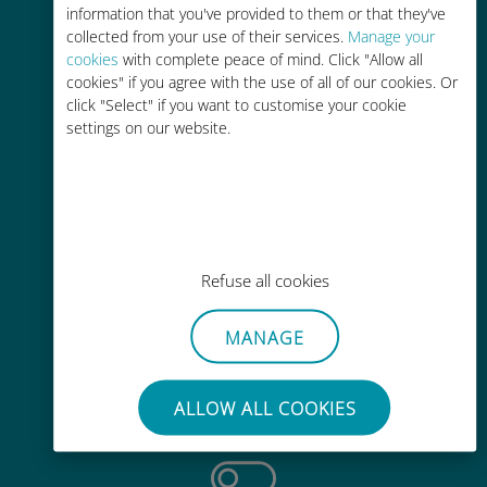
information that you've provided to them or that they've
collected from your use of their services.
Manage your
cookies
with complete peace of mind. Click "Allow all
cookies" if you agree with the use of all of our cookies. Or
click "Select" if you want to customise your cookie
settings on our website.
轻松充值
通过Ubigi应用随时随地通话，即使
没有Wi-Fi或剩余流量也能畅聊
Refuse all cookies
MANAGE
毫不费力
无需取出您现有的SIM卡
ALLOW ALL COOKIES