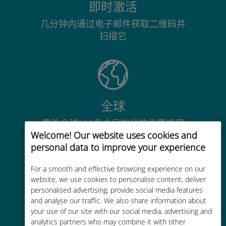
即时激活
几分钟内通过电子邮件获取二维码并
扫描它
全球
覆盖全球200多个目的地的优质蜂窝
Welcome! Our website uses cookies and
网络连接
personal data to improve your experience
For a smooth and effective browsing experience on our
website, we use cookies to personalise content, deliver
personalised advertising, provide social media features
and analyse our traffic. We also share information about
经济实惠
your use of our site with our social media, advertising and
比现有运营商的漫游费便宜高达90%
analytics partners who may combine it with other