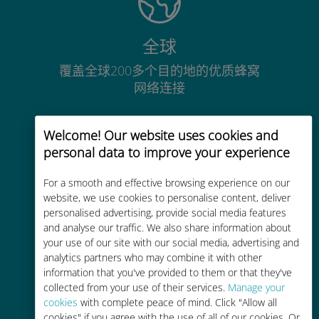
全球
覆盖全球200多个目的地的优质蜂窝
网络连接
Welcome! Our website uses cookies and
personal data to improve your experience
For a smooth and effective browsing experience on our
经济实惠
website, we use cookies to personalise content, deliver
比现有运营商的漫游费便宜高达90%
personalised advertising, provide social media features
and analyse our traffic. We also share information about
your use of our site with our social media, advertising and
analytics partners who may combine it with other
information that you've provided to them or that they've
collected from your use of their services.
Manage your
cookies
with complete peace of mind. Click "Allow all
轻松充值
cookies" if you agree with the use of all of our cookies. Or