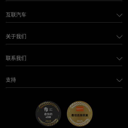
美国eSIM
互联汽车
欧洲eSIM
日本eSIM
适用于 BMW 的 Ubigi
加拿大eSIM
关于我们
适用于 LandRover 的 Ubigi
巴西eSIM
适用于 Alfa Romeo 的 Ubigi
泰国eSIM
Ubigi的故事
适用于 Jeep 的 Ubigi
联系我们
非洲最佳eSIM
Ubigi在媒体上
适用于 Jaguar 的 Ubigi
查看所有目的地
Ubigi网络合作伙伴
适用于 Toyota 的 Ubigi
连接您的员工
Ubigi应用程序
支持
适用于 Mini 的 Ubigi
联盟计划
Ubigi.com
适用于 Maserati 的 Ubigi
分销商计划
UbiClub – 会员忠诚计划
开始使用
适用于 Fiat 的 Ubigi
推荐好友计划
故障排除
职业发展
帮助中心
联系客服