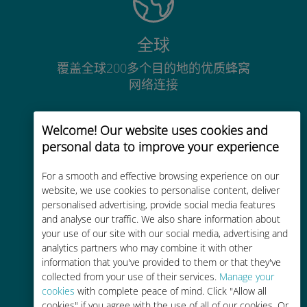
全球
覆盖全球200多个目的地的优质蜂窝
网络连接
Welcome! Our website uses cookies and
personal data to improve your experience
For a smooth and effective browsing experience on our
经济实惠
website, we use cookies to personalise content, deliver
比现有运营商的漫游费便宜高达90%
personalised advertising, provide social media features
and analyse our traffic. We also share information about
your use of our site with our social media, advertising and
analytics partners who may combine it with other
information that you've provided to them or that they've
collected from your use of their services.
Manage your
cookies
with complete peace of mind. Click "Allow all
轻松充值
cookies" if you agree with the use of all of our cookies. Or