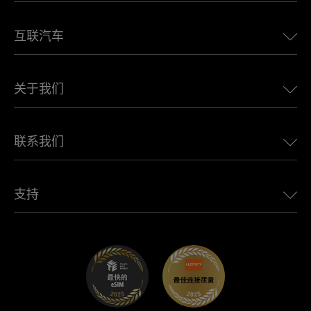
美国eSIM
互联汽车
欧洲eSIM
日本eSIM
适用于 BMW 的 Ubigi
加拿大eSIM
关于我们
适用于 LandRover 的 Ubigi
巴西eSIM
适用于 Alfa Romeo 的 Ubigi
泰国eSIM
Ubigi的故事
适用于 Jeep 的 Ubigi
联系我们
非洲最佳eSIM
Ubigi在媒体上
适用于 Jaguar 的 Ubigi
查看所有目的地
Ubigi网络合作伙伴
适用于 Toyota 的 Ubigi
连接您的员工
Ubigi应用程序
支持
适用于 Mini 的 Ubigi
联盟计划
Ubigi.com
适用于 Maserati 的 Ubigi
分销商计划
UbiClub – 会员忠诚计划
开始使用
适用于 Fiat 的 Ubigi
推荐好友计划
故障排除
职业发展
帮助中心
联系客服