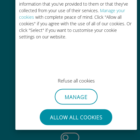
information that you've provided to them or that they've
collected from your use of their services.
Manage your
cookies
with complete peace of mind. Click "Allow all
cookies" if you agree with the use of all of our cookies. Or
click "Select" if you want to customise your cookie
settings on our website.
轻松充值
通过Ubigi应用随时随地通话，即使
没有Wi-Fi或剩余流量也能畅聊
Refuse all cookies
MANAGE
毫不费力
无需取出您现有的SIM卡
ALLOW ALL COOKIES