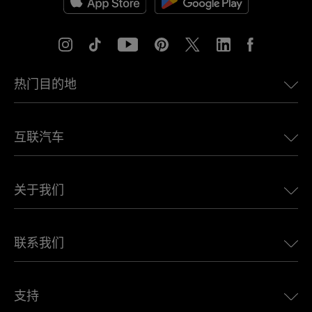
热门目的地
美国eSIM
互联汽车
欧洲eSIM
日本eSIM
适用于 BMW 的 Ubigi
加拿大eSIM
关于我们
适用于 LandRover 的 Ubigi
巴西eSIM
适用于 Alfa Romeo 的 Ubigi
泰国eSIM
Ubigi的故事
适用于 Jeep 的 Ubigi
联系我们
非洲最佳eSIM
Ubigi在媒体上
适用于 Jaguar 的 Ubigi
查看所有目的地
Ubigi网络合作伙伴
适用于 Toyota 的 Ubigi
连接您的员工
Ubigi应用程序
支持
适用于 Mini 的 Ubigi
联盟计划
Ubigi.com