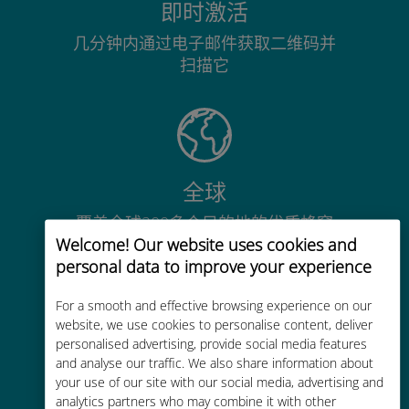
即时激活
几分钟内通过电子邮件获取二维码并
扫描它
全球
覆盖全球200多个目的地的优质蜂窝
Welcome! Our website uses cookies and
网络连接
personal data to improve your experience
For a smooth and effective browsing experience on our
website, we use cookies to personalise content, deliver
personalised advertising, provide social media features
and analyse our traffic. We also share information about
经济实惠
your use of our site with our social media, advertising and
比现有运营商的漫游费便宜高达90%
analytics partners who may combine it with other