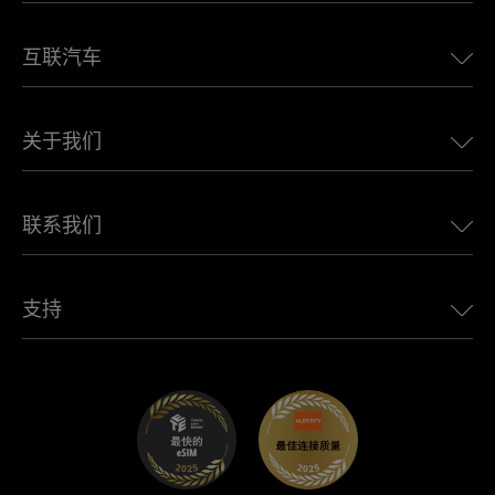
美国eSIM
互联汽车
欧洲eSIM
日本eSIM
适用于 BMW 的 Ubigi
加拿大eSIM
关于我们
适用于 LandRover 的 Ubigi
巴西eSIM
适用于 Alfa Romeo 的 Ubigi
泰国eSIM
Ubigi的故事
适用于 Jeep 的 Ubigi
联系我们
非洲最佳eSIM
Ubigi在媒体上
适用于 Jaguar 的 Ubigi
查看所有目的地
Ubigi网络合作伙伴
适用于 Toyota 的 Ubigi
连接您的员工
Ubigi应用程序
支持
适用于 Mini 的 Ubigi
联盟计划
Ubigi.com
适用于 Maserati 的 Ubigi
分销商计划
UbiClub – 会员忠诚计划
开始使用
适用于 Fiat 的 Ubigi
推荐好友计划
故障排除
职业发展
帮助中心
联系客服