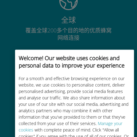
全球
覆盖全球200多个目的地的优质蜂窝
网络连接
Welcome! Our website uses cookies and
personal data to improve your experience
For a smooth and effective browsing experience on our
经济实惠
website, we use cookies to personalise content, deliver
比现有运营商的漫游费便宜高达90%
personalised advertising, provide social media features
and analyse our traffic. We also share information about
your use of our site with our social media, advertising and
analytics partners who may combine it with other
information that you've provided to them or that they've
collected from your use of their services.
Manage your
cookies
with complete peace of mind. Click "Allow all
轻松充值
cookies" if you agree with the use of all of our cookies. Or