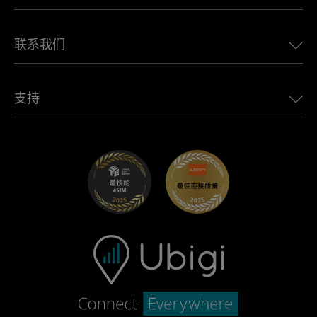
巴西eSIM
适用于 Alfa Romeo 的 Ubigi
泰国eSIM
Ubigi的故事
适用于 Jeep 的 Ubigi
联系我们
非洲最佳eSIM
Ubigi在媒体上
适用于 Jaguar 的 Ubigi
查看所有目的地
Ubigi网络合作伙伴
适用于 Toyota 的 Ubigi
连接您的员工
Ubigi应用程序
支持
适用于 Mini 的 Ubigi
联盟计划
Ubigi.com
适用于 Maserati 的 Ubigi
分销商计划
UbiClub – 会员忠诚计划
开始使用
适用于 Fiat 的 Ubigi
推荐好友计划
故障排除
职业发展
帮助中心
联系客服