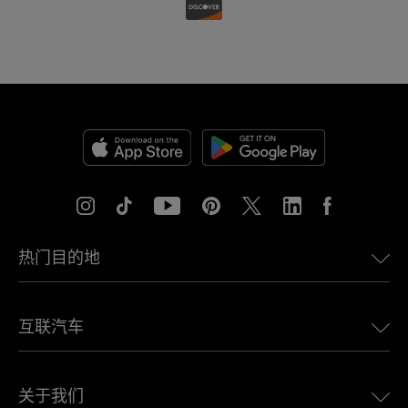
热门目的地
美国eSIM
互联汽车
欧洲eSIM
日本eSIM
适用于 BMW 的 Ubigi
加拿大eSIM
关于我们
适用于 LandRover 的 Ubigi