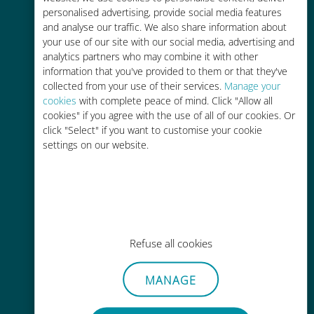
personalised advertising, provide social media features
and analyse our traffic. We also share information about
your use of our site with our social media, advertising and
analytics partners who may combine it with other
information that you've provided to them or that they've
经济实惠
collected from your use of their services.
Manage your
cookies
with complete peace of mind. Click "Allow all
比现有运营商的漫游费便宜高达90%
cookies" if you agree with the use of all of our cookies. Or
click "Select" if you want to customise your cookie
settings on our website.
轻松充值
通过Ubigi应用随时随地通话，即使
Refuse all cookies
没有Wi-Fi或剩余流量也能畅聊
MANAGE