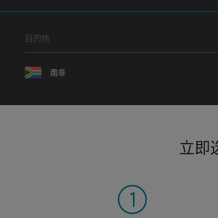
目的地
南非
立即