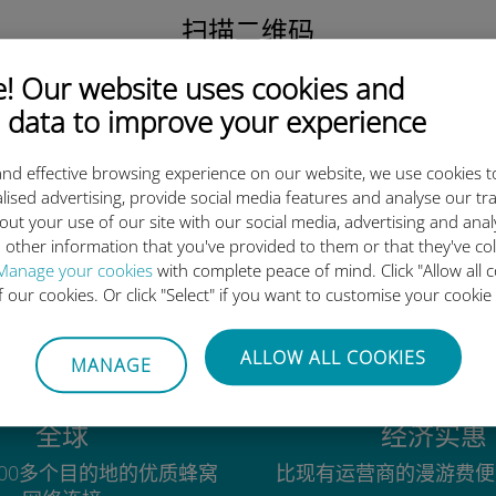
扫描二维码
激活数据套餐并
 Our website uses cookies and
安装Ubigi eSIM。
简单！
 data to improve your experience
nd effective browsing experience on our website, we use cookies t
lised advertising, provide social media features and analyse our tra
out your use of our site with our social media, advertising and ana
 other information that you've provided to them or that they've co
为什么Ubigi国际eSIM如此出色
Manage your cookies
with complete peace of mind. Click "Allow all c
of our cookies. Or click "Select" if you want to customise your cookie
ALLOW ALL COOKIES
MANAGE
全球
经济实惠
00多个目的地的优质蜂窝
比现有运营商的漫游费便