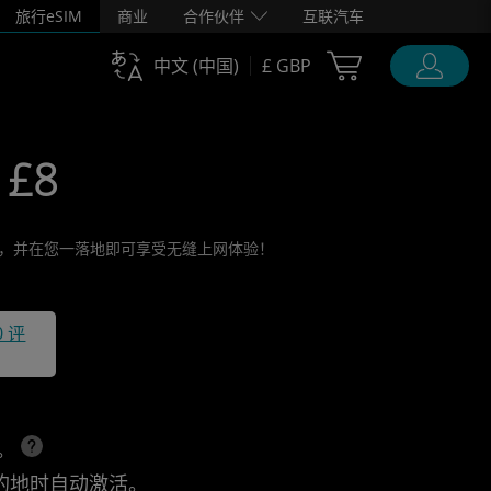
旅行eSIM
商业
合作伙伴
互联汽车
Cart Ubigi
中文 (中国)
£ GBP
 £8
活它，并在您一落地即可享受无缝上网体验！
0 评
上。
的地时自动激活。