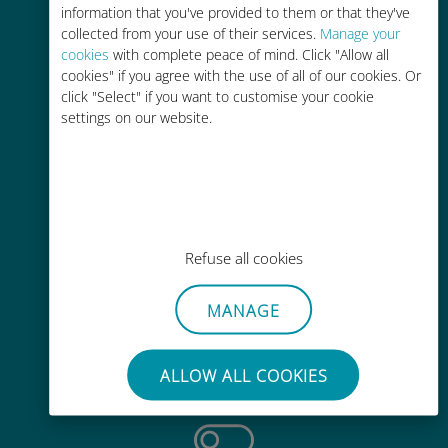
information that you've provided to them or that they've
collected from your use of their services.
Manage your
cookies
with complete peace of mind. Click "Allow all
cookies" if you agree with the use of all of our cookies. Or
click "Select" if you want to customise your cookie
settings on our website.
轻松充值
通过Ubigi应用随时随地通话，即使
没有Wi-Fi或剩余流量也能畅聊
Refuse all cookies
MANAGE
毫不费力
无需取出您现有的SIM卡
ALLOW ALL COOKIES