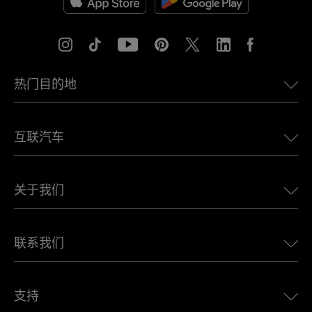
热门目的地
美国eSIM
互联汽车
欧洲eSIM
日本eSIM
适用于 BMW 的 Ubigi
加拿大eSIM
关于我们
适用于 LandRover 的 Ubigi
巴西eSIM
适用于 Alfa Romeo 的 Ubigi
泰国eSIM
Ubigi的故事
适用于 Jeep 的 Ubigi
联系我们
非洲最佳eSIM
Ubigi在媒体上
适用于 Jaguar 的 Ubigi
查看所有目的地
Ubigi网络合作伙伴
适用于 Toyota 的 Ubigi
连接您的员工
Ubigi应用程序
支持
适用于 Mini 的 Ubigi
联盟计划
Ubigi.com