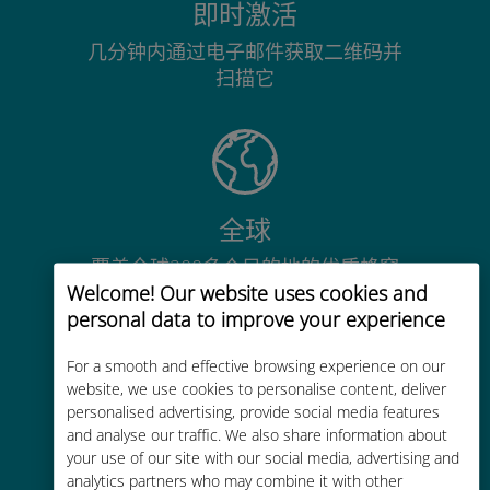
即时激活
几分钟内通过电子邮件获取二维码并
扫描它
全球
覆盖全球200多个目的地的优质蜂窝
Welcome! Our website uses cookies and
网络连接
personal data to improve your experience
For a smooth and effective browsing experience on our
website, we use cookies to personalise content, deliver
personalised advertising, provide social media features
and analyse our traffic. We also share information about
经济实惠
your use of our site with our social media, advertising and
比现有运营商的漫游费便宜高达90%
analytics partners who may combine it with other