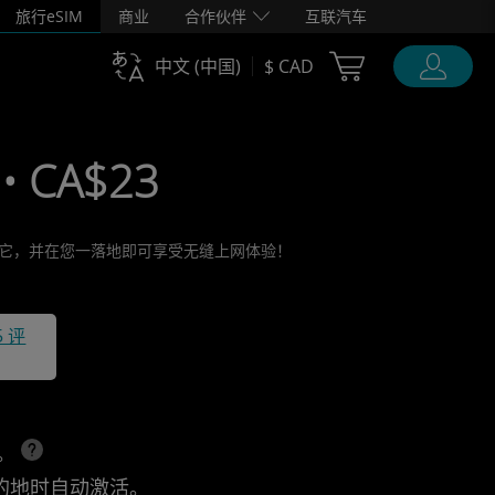
旅行eSIM
商业
合作伙伴
互联汽车
Cart Ubigi
中文 (中国)
$ CAD
• CA$23
激活它，并在您一落地即可享受无缝上网体验！
5 评
上。
的地时自动激活。