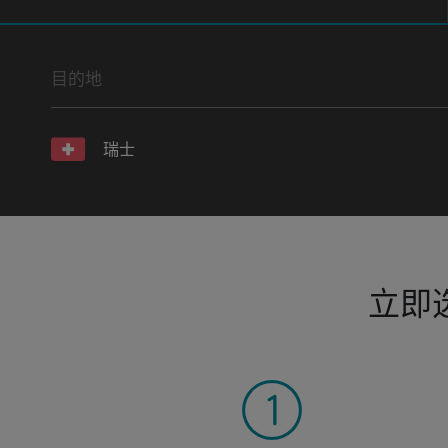
目的地
瑞士
立即