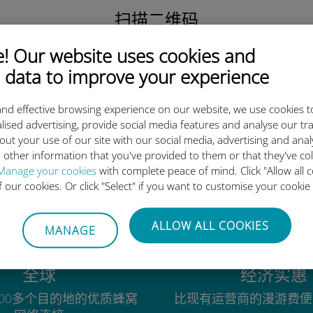
扫描二维码
激活数据套餐并
 Our website uses cookies and
安装Ubigi eSIM。
简单！
 data to improve your experience
nd effective browsing experience on our website, we use cookies t
lised advertising, provide social media features and analyse our tra
out your use of our site with our social media, advertising and ana
 other information that you've provided to them or that they've co
为什么Ubigi国际eSIM如此出色
Manage your cookies
with complete peace of mind. Click "Allow all c
of our cookies. Or click "Select" if you want to customise your cookie
ALLOW ALL COOKIES
MANAGE
全球
经济实惠
00多个目的地的优质蜂窝
比现有运营商的漫游费便