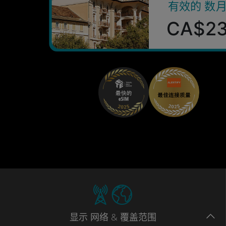
有效的 数
CA$2
显示
网络
& 覆盖范围