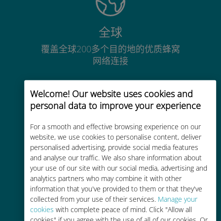
全球
覆盖全球200多个目的地的优质蜂窝
网络连接
Welcome! Our website uses cookies and
personal data to improve your experience
For a smooth and effective browsing experience on our
经济实惠
website, we use cookies to personalise content, deliver
比现有运营商的漫游费便宜高达90%
personalised advertising, provide social media features
and analyse our traffic. We also share information about
your use of our site with our social media, advertising and
analytics partners who may combine it with other
information that you've provided to them or that they've
collected from your use of their services.
Manage your
cookies
with complete peace of mind. Click "Allow all
轻松充值
cookies" if you agree with the use of all of our cookies. Or