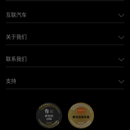
美国eSIM
互联汽车
欧洲eSIM
日本eSIM
适用于 BMW 的 Ubigi
加拿大eSIM
关于我们
适用于 LandRover 的 Ubigi
巴西eSIM
适用于 Alfa Romeo 的 Ubigi
泰国eSIM
Ubigi的故事
适用于 Jeep 的 Ubigi
联系我们
非洲最佳eSIM
Ubigi在媒体上
适用于 Jaguar 的 Ubigi
查看所有目的地
Ubigi网络合作伙伴
适用于 Toyota 的 Ubigi
连接您的员工
Ubigi应用程序
支持
适用于 Mini 的 Ubigi
联盟计划
Ubigi.com
适用于 Maserati 的 Ubigi
分销商计划
UbiClub – 会员忠诚计划
开始使用
适用于 Fiat 的 Ubigi
推荐好友计划
故障排除
职业发展
帮助中心
联系客服