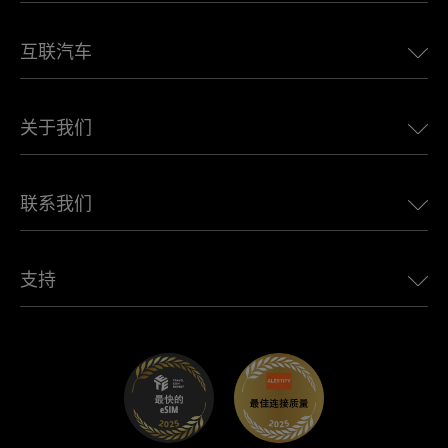
美国eSIM
互联汽车
欧洲eSIM
日本eSIM
适用于 BMW 的 Ubigi
加拿大eSIM
关于我们
适用于 LandRover 的 Ubigi
巴西eSIM
适用于 Alfa Romeo 的 Ubigi
泰国eSIM
Ubigi的故事
适用于 Jeep 的 Ubigi
联系我们
非洲最佳eSIM
Ubigi在媒体上
适用于 Jaguar 的 Ubigi
查看所有目的地
Ubigi网络合作伙伴
适用于 Toyota 的 Ubigi
连接您的员工
Ubigi应用程序
支持
适用于 Mini 的 Ubigi
联盟计划
Ubigi.com
适用于 Maserati 的 Ubigi
分销商计划
UbiClub – 会员忠诚计划
开始使用
适用于 Fiat 的 Ubigi
推荐好友计划
故障排除
职业发展
帮助中心
联系客服