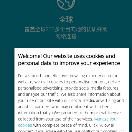
全球
覆盖全球200多个目的地的优质蜂窝
网络连接
Welcome! Our website uses cookies and
personal data to improve your experience
For a smooth and effective browsing experience on our
经济实惠
website, we use cookies to personalise content, deliver
比现有运营商的漫游费便宜高达90%
personalised advertising, provide social media features
and analyse our traffic. We also share information about
your use of our site with our social media, advertising and
analytics partners who may combine it with other
information that you've provided to them or that they've
collected from your use of their services.
Manage your
cookies
with complete peace of mind. Click "Allow all
轻松充值
cookies" if you agree with the use of all of our cookies. Or