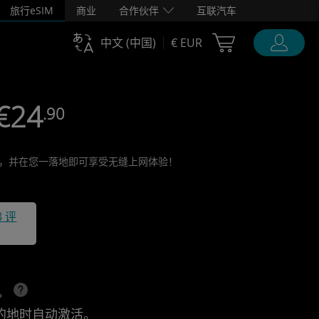
旅行eSIM
商业
合作伙伴
互联汽车
Cart Ubigi
中文 (中国)
€ EUR
 €24
.90
活它，并在您一落地即可享受无缝上网体验！
8 评
上。
的地时自动激活。