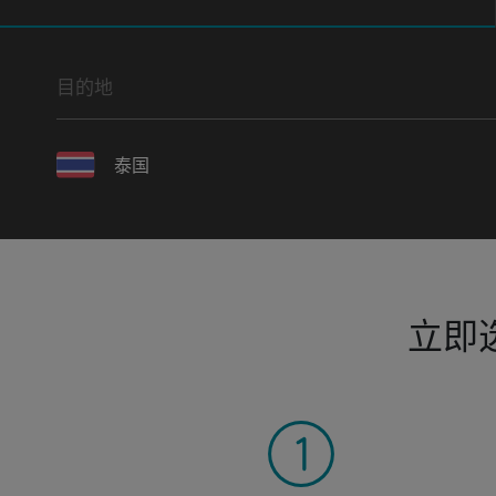
目的地
泰国
立即