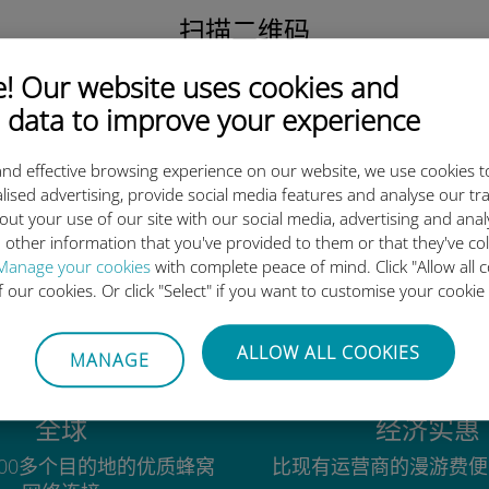
扫描二维码
激活数据套餐并
 Our website uses cookies and
安装Ubigi eSIM。
简单！
 data to improve your experience
nd effective browsing experience on our website, we use cookies t
lised advertising, provide social media features and analyse our tra
out your use of our site with our social media, advertising and ana
 other information that you've provided to them or that they've co
为什么Ubigi国际eSIM如此出色
Manage your cookies
with complete peace of mind. Click "Allow all c
of our cookies. Or click "Select" if you want to customise your cookie
ALLOW ALL COOKIES
MANAGE
全球
经济实惠
00多个目的地的优质蜂窝
比现有运营商的漫游费便