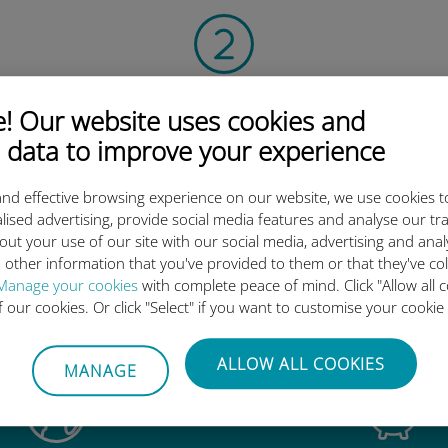
扫描二维码
 Our website uses cookies and
激活数据套餐并
 data to improve your experience
安装Ubigi eSIM。
简单！
nd effective browsing experience on our website, we use cookies t
lised advertising, provide social media features and analyse our tra
out your use of our site with our social media, advertising and ana
 other information that you've provided to them or that they've co
Manage your cookies
with complete peace of mind. Click "Allow all c
为什么Ubigi国际eSIM如此出色
of our cookies. Or click "Select" if you want to customise your cookie
ALLOW ALL COOKIES
MANAGE