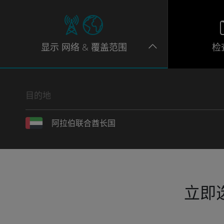
显示
网络
& 覆盖范围
检
目的地
阿拉伯联合酋长国
立即