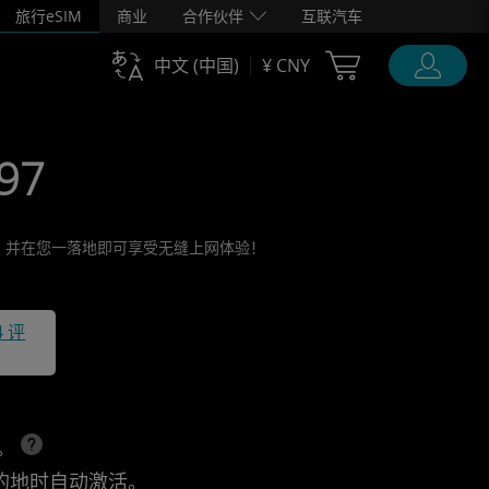
旅行eSIM
商业
合作伙伴
互联汽车
Cart Ubigi
中文 (中国)
¥ CNY
297
活它，并在您一落地即可享受无缝上网体验！
4 评
上。
的地时自动激活。