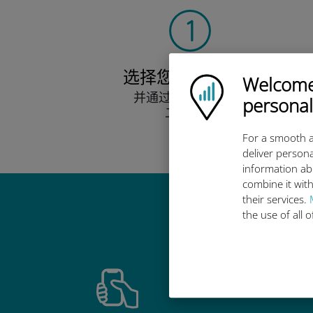
选择您的数据套餐
Welcome!
Ubigi logo
并通过电子邮件接收
personal
二维码。
快点！
For a smooth a
deliver persona
information ab
combine it with
their services.
the use of all 