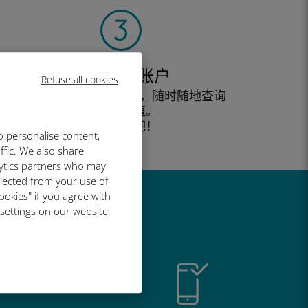
创建您的账户
Refuse all cookies
开始使用您的数据套餐，随时随地查询
余额并充值。
尽情享受吧！
o personalise content,
ffic. We also share
lytics partners who may
llected from your use of
ookies" if you agree with
 settings on our website.