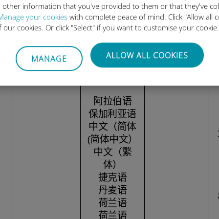
 other information that you've provided to them or that they've co
Manage your cookies
with complete peace of mind. Click "Allow all c
of our cookies. Or click "Select" if you want to customise your cookie
ALLOW ALL COOKIES
MANAGE
阿拉伯语
保加利亚语
中文（简体
(简体中文）
中文（繁
体）
捷克语
丹麦语
荷兰语
荷兰语