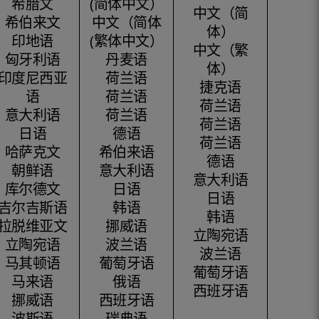
希腊文
(简体中文）
中文（简
希伯来文
中文（简体
体）
印地语
(繁体中文）
中文（繁
匈牙利语
丹麦语
体）
印度尼西亚
荷兰语
捷克语
语
荷兰语
荷兰语
意大利语
荷兰语
荷兰语
日语
德语
荷兰语
哈萨克文
希伯来语
德语
朝鲜语
意大利语
意大利语
库尔德文
日语
日语
吉尔吉斯语
韩语
韩语
拉脱维亚文
挪威语
立陶宛语
立陶宛语
波兰语
波兰语
马其顿语
葡萄牙语
葡萄牙语
马来语
俄语
西班牙语
挪威语
西班牙语
波斯语
瑞典语