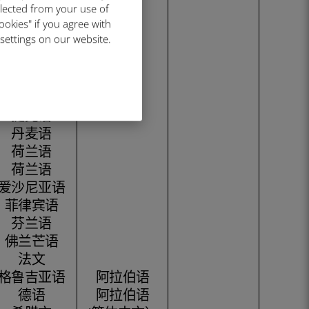
波斯尼亚文
llected from your use of
保加利亚语
ookies" if you agree with
 settings on our website.
简体中文
中文（繁
体）
克罗地亚文
捷克语
丹麦语
荷兰语
荷兰语
爱沙尼亚语
菲律宾语
芬兰语
佛兰芒语
法文
格鲁吉亚语
阿拉伯语
德语
阿拉伯语