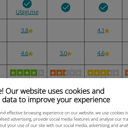
Ubigi.me
3.8
4.1
4.6
3.0
4.6
4.0
2.4
3.5
）
 Our website uses cookies and
 data to improve your experience
nd effective browsing experience on our website, we use cookies t
lised advertising, provide social media features and analyse our tra
out your use of our site with our social media, advertising and ana