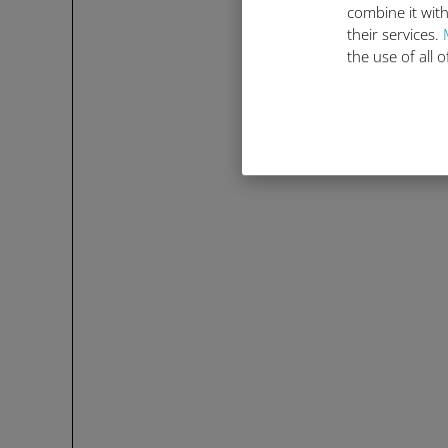
combine it with
their services.
the use of all 