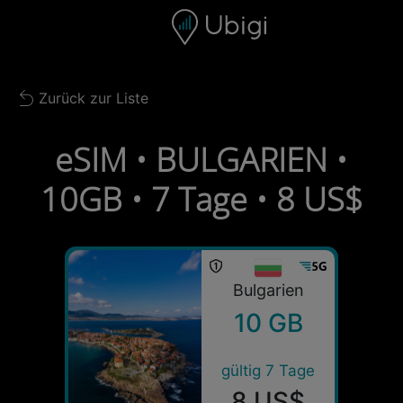
Skip to content
Inhalt
Navigationsleiste
Fußzeile
Zurück zur Liste
Back to list
eSIM • BULGARIEN •
10GB • 7 Tage • 8 US$
Bulgarien
10 GB
gültig 7 Tage
8 US$