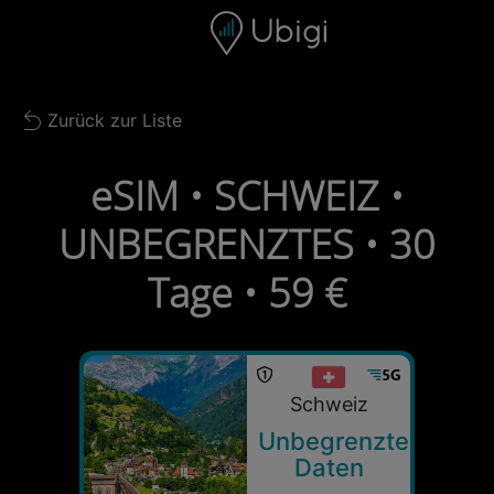
Skip to content
Inhalt
Navigationsleiste
Fußzeile
Zurück zur Liste
Back to list
eSIM • SCHWEIZ •
UNBEGRENZTES • 30
Tage • 59 €
Schweiz
Unbegrenzte
Daten