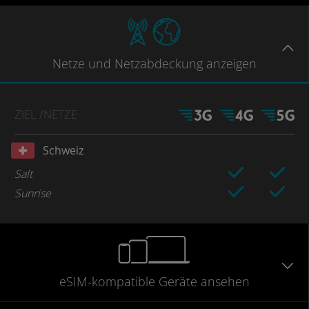
Netze
und Netzabdeckung
anzeigen
ZIEL
/NETZE
Schweiz
Salt
Sunrise
eSIM-kompatible
Geräte
ansehen