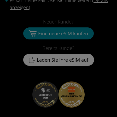
Es kann eine Fair-Use-Richtlinie gelten (
Details
anzeigen
).
Neuer Kunde?
Eine neue eSIM kaufen
Bereits Kunde?
Laden Sie Ihre eSIM auf