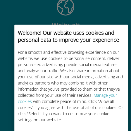
Weltweit
Welcome! Our website uses cookies and
Weltweite hochwertige
personal data to improve your experience
Mobilfunkkonnektivität in über 200
Reiseziele
For a smooth and effective browsing experience on our
website, we use cookies to personalise content, deliver
personalised advertising, provide social media features
and analyse our traffic. We also share information about
your use of our site with our social media, advertising and
analytics partners who may combine it with other
Kostengünstig
information that you've provided to them or that they've
collected from your use of their services.
Manage your
Bis zu 90 % günstiger als Roaming-
cookies
with complete peace of mind. Click "Allow all
Gebühren bei Ihrem bisherigen
cookies" if you agree with the use of all of our cookies. Or
Anbieter
click "Select" if you want to customise your cookie
settings on our website.