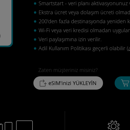
Smartstart - veri planı aktivasyonunuz 
Ekstra ücret veya dolaşım ücreti olma
200'den fazla destinasyonda yeniden ku
Wi-Fi veya veri kredisi olmadan uygula
9
Veri paylaşımına izin verilir.
Adil Kullanım Politikası geçerli olabilir (
Zaten müşteriniz misiniz?
eSIM'inizi YÜKLEYİN