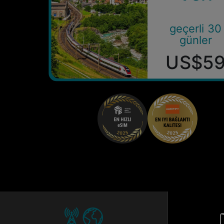
geçerli 30
günler
US$5