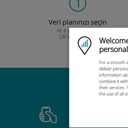
Veri planınızı seçin
ve e-posta yoluyla
QR kodu ile alın.
Welcome!
Ubigi logo
Hızlı!
personal
For a smooth a
deliver persona
information ab
combine it with
Ubigi u
their services.
the use of all 