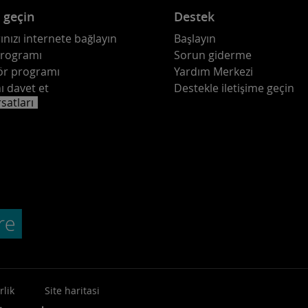
e geçin
Destek
ınızı internete bağlayın
Başlayın
programı
Sorun giderme
ör programı
Yardım Merkezi
ı davet et
Destekle iletişime geçin
rsatları
rlik
Site haritasi