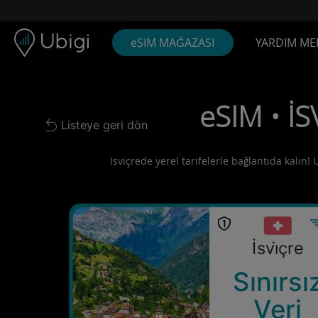
Skip to content
İçerik
Gezinme çubuğu
Alt bilgi
eSIM MAĞAZASI
YARDIM ME
eSIM • İS
Listeye geri dön
Back to list
Isviçrede yerel tarifelerle bağlantıda kalın!
İsvi̇çre
Sınırsı
Veri