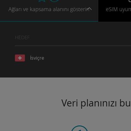
Ağları
ve kapsama
alanını gösterin
eSIM uyu
HEDEF
İsviçre
Veri planınızı b