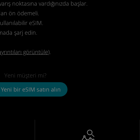
varış noktasına vardığınızda başlar.
dan ön ödemeli.
llanılabilir eSIM.
mada şarj edin.
ayrıntıları görüntüle
).
Yeni müşteri mi?
Yeni bir eSIM satın alın