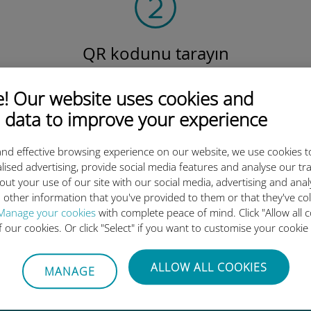
QR kodunu tarayın
veri planını etkinleştirmek ve
v
Ubigi eSIM'i yüklemek için.
Çok basit!
 Our website uses cookies and
 data to improve your experience
nd effective browsing experience on our website, we use cookies t
lised advertising, provide social media features and analyse our tra
out your use of our site with our social media, advertising and ana
 other information that you've provided to them or that they've co
luslararası eSIM neden bu kada
Manage your cookies
with complete peace of mind. Click "Allow all c
of our cookies. Or click "Select" if you want to customise your cookie
ALLOW ALL COOKIES
MANAGE