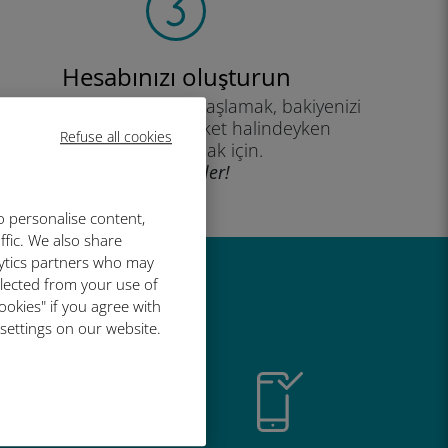
Hesabınızı oluşturun
eri planınızı kullanmaya başlamak, bakiyenizi
kontrol etmek ve hareket halindeyken
Refuse all cookies
yükleme yapmak için.
İyi eğlenceler!
o personalise content,
ffic. We also share
lytics partners who may
llected from your use of
r harika
ookies" if you agree with
 settings on our website.