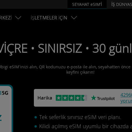
SEYAHAT eSIM’İ
İŞ DÜNYAS
RKEZİ
İŞLETMELER İÇİN
VİÇRE • SINIRSIZ • 30 gün
 Ubigi eSIM'inizi alın, QR kodunuzu e-posta ile alın, seyahatten önce 
keyfini çıkarın!
4296
Harika
yoru
z
Tek seferlik sınırsız eSIM veri planı.
Kilidi açılmış eSIM uyumlu bir cihazda 