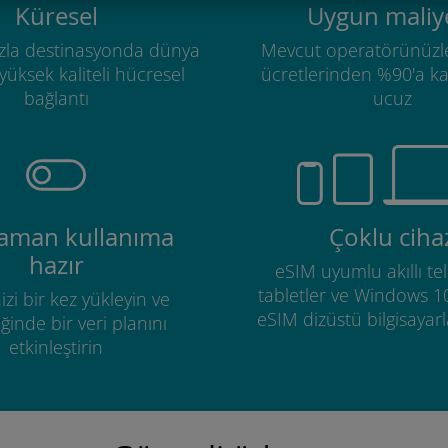
Küresel
Uygun maliye
zla destinasyonda dünya
Mevcut operatörünüzl
üksek kaliteli hücresel
ücretlerinden %90'a k
bağlantı
ucuz
zaman kullanıma
Çoklu ciha
hazır
eSIM uyumlu akıllı tel
tabletler ve Windows 1
izi bir kez yükleyin ve
eSIM dizüstü bilgisayarla
ğinde bir veri planını
etkinleştirin