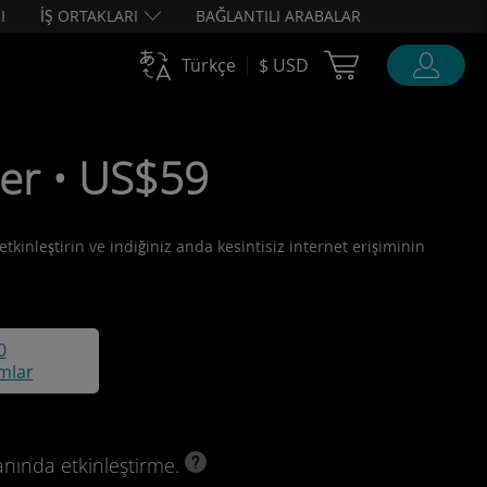
I
İŞ ORTAKLARI
BAĞLANTILI ARABALAR
Cart Ubigi
Türkçe
$ USD
ler • US$59
etkinleştirin ve indiğiniz anda kesintisiz internet erişiminin
0
mlar
anında etkinleştirme.