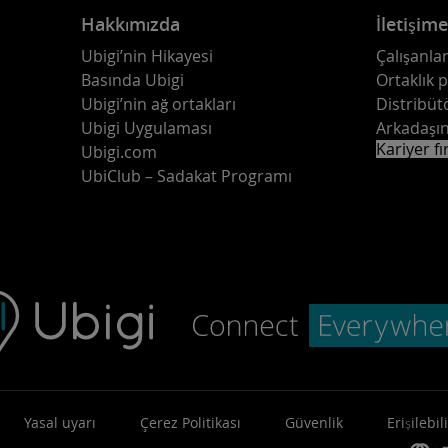
Hakkımızda
İletişim
Ubigi’nin Hikayesi
Çalışanlar
Basında Ubigi
Ortaklık 
Ubigi’nin ağ ortakları
Distribüt
Ubigi Uygulaması
Arkadaşın
Kariyer fı
Ubigi.com
UbiClub – Sadakat Programı
Yasal uyarı
Çerez Politikası
Güvenlik
Erişilebili