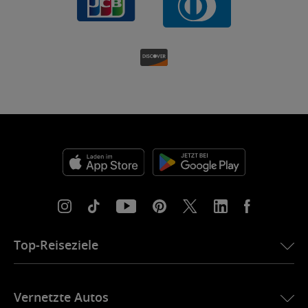
Top-Reiseziele
eSIM für die USA
Vernetzte Autos
eSIM für Europa