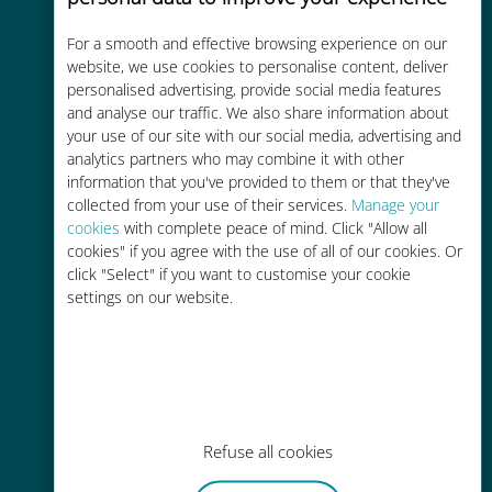
For a smooth and effective browsing experience on our
Kostengünstig
website, we use cookies to personalise content, deliver
personalised advertising, provide social media features
Bis zu 90 % günstiger als Roaming-
and analyse our traffic. We also share information about
Gebühren bei Ihrem bisherigen
your use of our site with our social media, advertising and
Anbieter
analytics partners who may combine it with other
information that you've provided to them or that they've
collected from your use of their services.
Manage your
cookies
with complete peace of mind. Click "Allow all
cookies" if you agree with the use of all of our cookies. Or
click "Select" if you want to customise your cookie
Einfaches Aufladen
settings on our website.
Überall über die Ubigi-App, auch
ohne WLAN oder Datenguthaben
Refuse all cookies