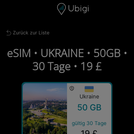
Skip to content
Inhalt
Navigationsleiste
Fußzeile
Zurück zur Liste
Back to list
eSIM • UKRAINE • 50GB •
30 Tage • 19 £
Ukraine
50 GB
gültig 30 Tage
19 £