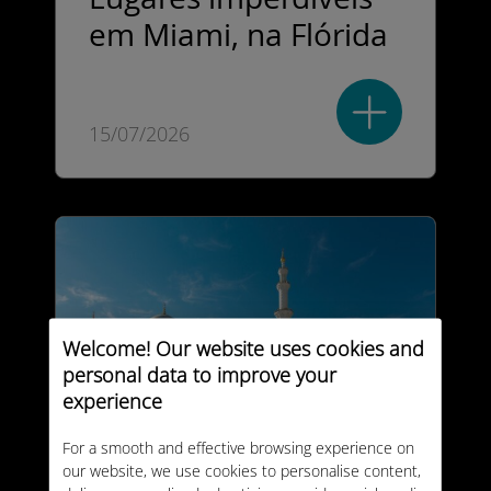
em Miami, na Flórida
15/07/2026
Welcome! Our website uses cookies and
personal data to improve your
experience
For a smooth and effective browsing experience on
Viagem ao Oriente
our website, we use cookies to personalise content,