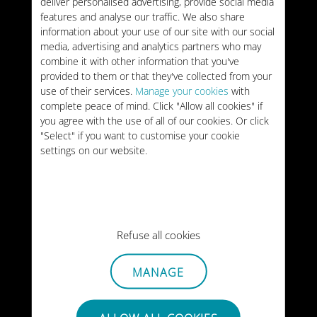
deliver personalised advertising, provide social media
Médio
features and analyse our traffic. We also share
information about your use of our site with our social
media, advertising and analytics partners who may
combine it with other information that you've
provided to them or that they've collected from your
27/05/2026
use of their services.
Manage your cookies
with
complete peace of mind. Click "Allow all cookies" if
you agree with the use of all of our cookies. Or click
"Select" if you want to customise your cookie
settings on our website.
Melhor ilha do Caribe
para visitar
Refuse all cookies
27/05/2026
MANAGE