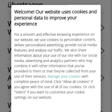
übertragen
Welcome! Our website uses cookies and
personal data to improve your
Wie benutzt man den Ubigi
experience
WELCOME10 Promo-Code?
For a smooth and effective browsing experience on
our website, we use cookies to personalise content,
deliver personalised advertising, provide social media
What is the Ubigi App?
features and analyse our traffic. We also share
information about your use of our site with our social
media, advertising and analytics partners who may
combine it with other information that you've
Was du über Ubigi eSIM-
provided to them or that they've collected from your
Angebote und -Dienste
use of their services.
Manage your cookies
with
complete peace of mind. Click "Allow all cookies" if
wissen musst
you agree with the use of all of our cookies. Or click
"Select" if you want to customise your cookie
settings on our website.
Was Sie über Ubigi eSIM-