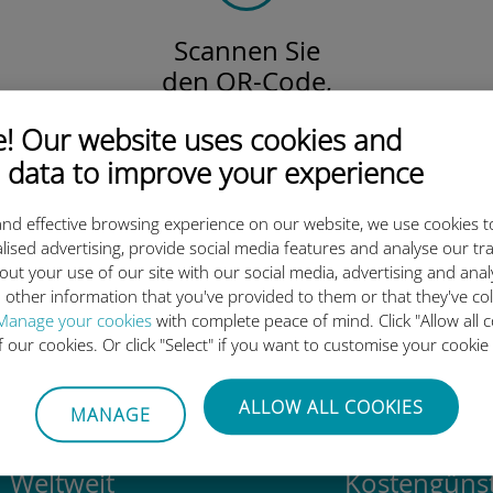
Scannen Sie
den QR-Code,
um Ihre eSIM und Ihren Datentarife
 Our website uses cookies and
zu aktivieren.
Einfach!
 data to improve your experience
nd effective browsing experience on our website, we use cookies t
lised advertising, provide social media features and analyse our tra
out your use of our site with our social media, advertising and ana
ie internationale Ubigi eSIM 
 other information that you've provided to them or that they've co
Manage your cookies
with complete peace of mind. Click "Allow all c
of our cookies. Or click "Select" if you want to customise your cookie
ALLOW ALL COOKIES
MANAGE
Weltweit
Kostengünst