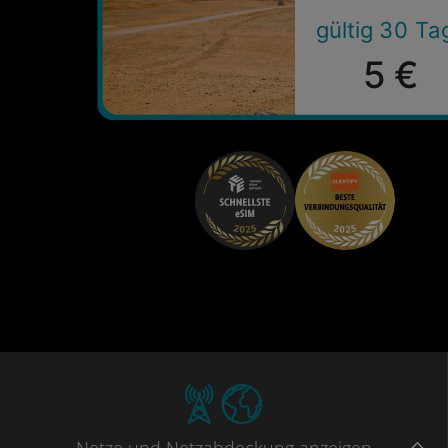
gültig 30 Ta
5 €