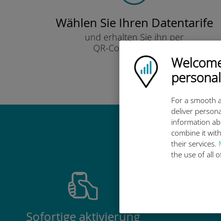
Wählen Sie Ihren Datentarife
und erhalten Sie ihn per
QR-Code per E-Mail.
Schnell!
Welcome!
Ubigi logo
personal
For a smooth a
deliver persona
information ab
Warum ist d
combine it with
their services.
the use of all 
Sofortige aktivierung