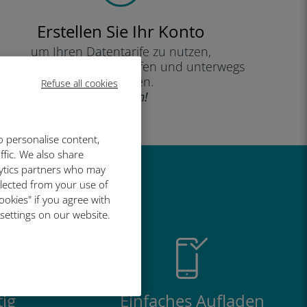
Erstellen Sie Ihr Konto
um Ihren Datentarife zu nutzen,
Ihr Guthaben zu überprüfen und unterwegs
aufzuladen.
Refuse all cookies
Genießen!
o personalise content,
ffic. We also share
lytics partners who may
so großartig
llected from your use of
ookies" if you agree with
 settings on our website.
ig
Einfaches Aufladen