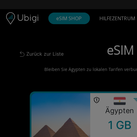
Skip to content
Inhalt
Navigationsleiste
Fußzeile
eSIM SHOP
HILFEZENTRUM
eSIM 
Zurück zur Liste
Back to list
Bleiben Sie Ägypten zu lokalen Tarifen verbun
Ägypten
1 GB