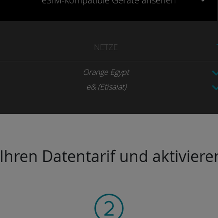
eSIM-kompatible
Geräte
ansehen
NETZE
Orange Egypt
e& (Etisalat)
hren Datentarif und aktivieren 