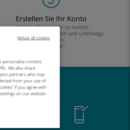
Erstellen Sie Ihr Konto
um Ihren Datentarife zu nutzen,
Ihr Guthaben zu überprüfen und unterwegs
Refuse all cookies
aufzuladen.
Genießen!
o personalise content,
ffic. We also share
lytics partners who may
llected from your use of
so großartig
ookies" if you agree with
 settings on our website.