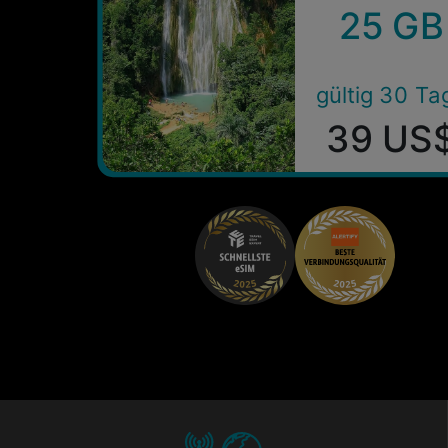
25 GB
gültig 30 Ta
39 US