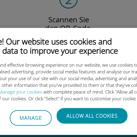
Scannen Sie
den QR-Code,
um Ihre eSIM und Ihren Datentarife
 Our website uses cookies and
zu aktivieren.
 data to improve your experience
Einfach!
nd effective browsing experience on our website, we use cookies t
lised advertising, provide social media features and analyse our tra
out your use of our site with our social media, advertising and ana
 other information that you've provided to them or that they've co
ie internationale Ubigi eSIM 
Manage your cookies
with complete peace of mind. Click "Allow all c
of our cookies. Or click "Select" if you want to customise your cookie
ALLOW ALL COOKIES
MANAGE