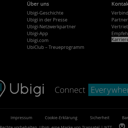
Über uns
Konta
Ubigi-Geschichte
Verbind
Ubigi in der Presse
Partne
Ubigi-Netzwerkpartner
Vertri
Ubigi-App
Empfeh
Karrie
Ubigi.com
UbiClub – Treueprogramm
Impressum
Cookie-Erklärung
Sicherheit
Bar
 Rechte vorbehalten.
Ubigi, eine Marke von
Transatel | NTT
.