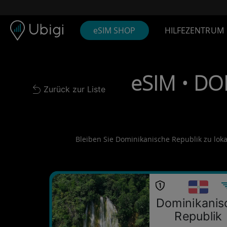
Skip to content
Inhalt
Navigationsleiste
Fußzeile
eSIM SHOP
HILFEZENTRUM
eSIM • DO
Zurück zur Liste
Back to list
Bleiben Sie Dominikanische Republik zu lokal
Dominikanis
Republik