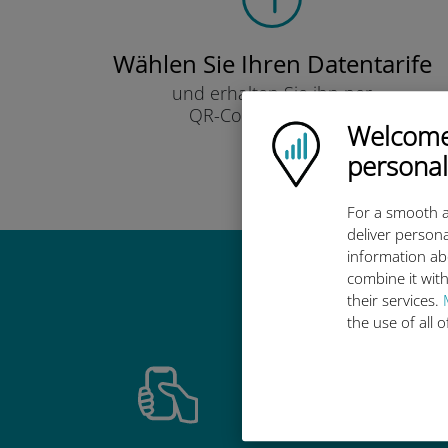
Wählen Sie Ihren Datentarife
und erhalten Sie ihn per
QR-Code per E-Mail.
Welcome!
Ubigi logo
Schnell!
personal
For a smooth a
deliver persona
information ab
combine it with
Warum ist d
their services.
the use of all 